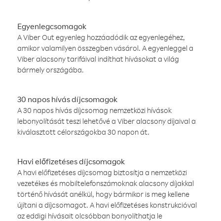
Egyenlegcsomagok
A Viber Out egyenleg hozzáadódik az egyenlegéhez,
amikor valamilyen összegben vásárol. A egyenleggel a
Viber alacsony tarifáival indíthat hívásokat a világ
bármely országába.
30 napos hívás díjcsomagok
A 30 napos hívás díjcsomag nemzetközi hívások
lebonyolítását teszi lehetővé a Viber alacsony díjaival a
kiválasztott célországokba 30 napon át.
Havi előfizetéses díjcsomagok
A havi előfizetéses díjcsomag biztosítja a nemzetközi
vezetékes és mobiltelefonszámoknak alacsony díjakkal
történő hívását anélkül, hogy bármikor is meg kellene
újítani a díjcsomagot. A havi előfizetéses konstrukcióval
az eddigi hívásait olcsóbban bonyolíthatja le