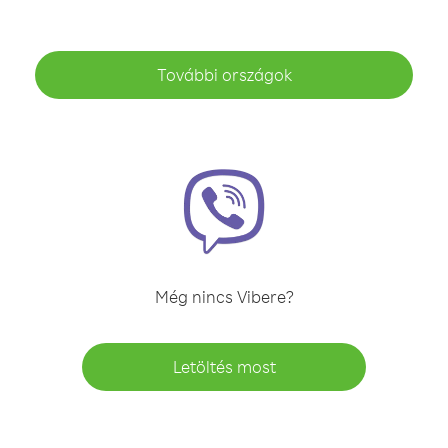
További országok
Még nincs Vibere?
Letöltés most