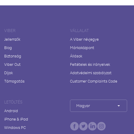
VIBER
VÁLLALAT
Jellemzők
A Viber névjegye
Blog
Márkaközpont
Biztonság
Állások
Viber Out
Feltételek és irányelvek
Díjak
Adatvédelmi szabályzat
Támogatás
Customer Complaints Code
LETÖLTÉS
Magyar
Android
iPhone & iPad
Windows PC