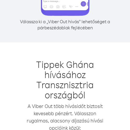
Válassza ki a „Viber Out hívás” lehetőséget a
párbeszédablak fejlécében
Tippek Ghána
hívásához
Transznisztria
országból
A Viber Out több hívásidőt biztosít
kevesebb pénzért. Válasszon
rugalmas, alacsony díjazású hívási
opcióink közül: