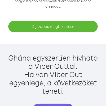
hogy a legjobb percenkénti díjért hívhassa Ghána
országot.
Díjszabás megtekintése
Ghána egyszerűen hívható
a Viber Outtal.
Ha van Viber Out
egyenlege, a következőket
teheti: