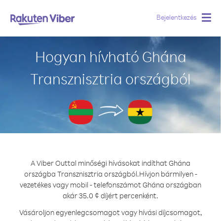
Bejelentkezés
Togg
navig
Hogyan hívható Ghána
Transznisztria országból
A Viber Outtal minőségi hívásokat indíthat Ghána
országba Transznisztria országból.
Hívjon bármilyen -
vezetékes vagy mobil - telefonszámot Ghána országban
akár 35.0 ¢ díjért percenként.
Vásároljon egyenlegcsomagot vagy hívási díjcsomagot,