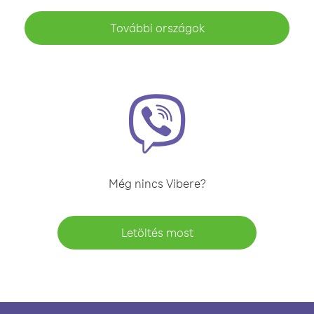
További országok
Még nincs Vibere?
Letöltés most