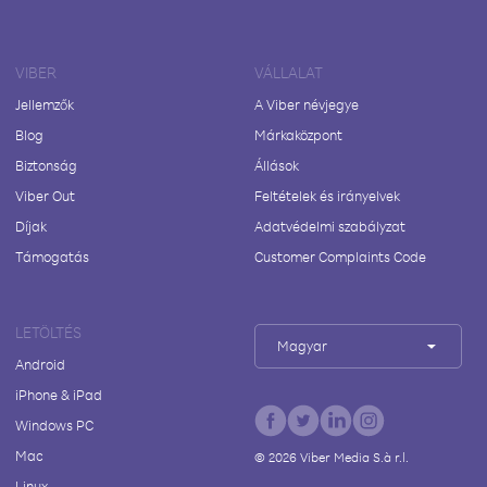
VIBER
VÁLLALAT
Jellemzők
A Viber névjegye
Blog
Márkaközpont
Biztonság
Állások
Viber Out
Feltételek és irányelvek
Díjak
Adatvédelmi szabályzat
Támogatás
Customer Complaints Code
LETÖLTÉS
Magyar
Android
iPhone & iPad
Windows PC
Mac
©
2026
Viber Media S.à r.l.
Linux