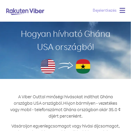
Bejelentkezés
Togg
navig
Hogyan hívható Ghána
USA országból
A Viber Outtal minőségi hívásokat indíthat Ghána
országba USA országból.
Hívjon bármilyen - vezetékes
vagy mobil - telefonszámot Ghána országban akár 35.0 ¢
díjért percenként.
Vásároljon egyenlegcsomagot vagy hívási díjcsomagot,