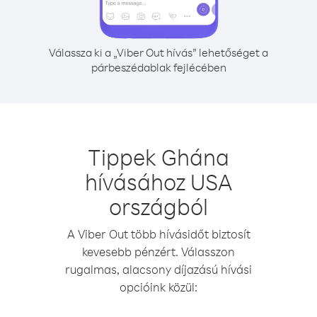
Válassza ki a „Viber Out hívás” lehetőséget a
párbeszédablak fejlécében
Tippek Ghána
hívásához USA
országból
A Viber Out több hívásidőt biztosít
kevesebb pénzért. Válasszon
rugalmas, alacsony díjazású hívási
opcióink közül: