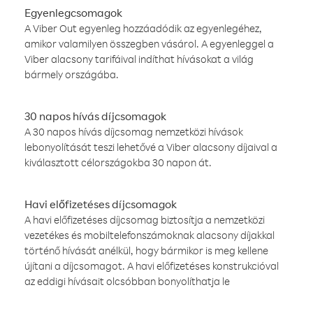
Egyenlegcsomagok
A Viber Out egyenleg hozzáadódik az egyenlegéhez,
amikor valamilyen összegben vásárol. A egyenleggel a
Viber alacsony tarifáival indíthat hívásokat a világ
bármely országába.
30 napos hívás díjcsomagok
A 30 napos hívás díjcsomag nemzetközi hívások
lebonyolítását teszi lehetővé a Viber alacsony díjaival a
kiválasztott célországokba 30 napon át.
Havi előfizetéses díjcsomagok
A havi előfizetéses díjcsomag biztosítja a nemzetközi
vezetékes és mobiltelefonszámoknak alacsony díjakkal
történő hívását anélkül, hogy bármikor is meg kellene
újítani a díjcsomagot. A havi előfizetéses konstrukcióval
az eddigi hívásait olcsóbban bonyolíthatja le