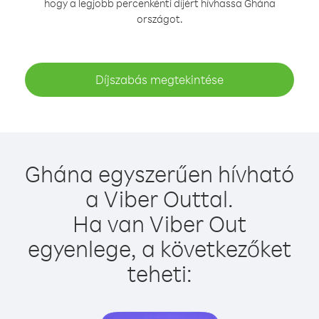
hogy a legjobb percenkénti díjért hívhassa Ghána
országot.
Díjszabás megtekintése
Ghána egyszerűen hívható
a Viber Outtal.
Ha van Viber Out
egyenlege, a következőket
teheti: