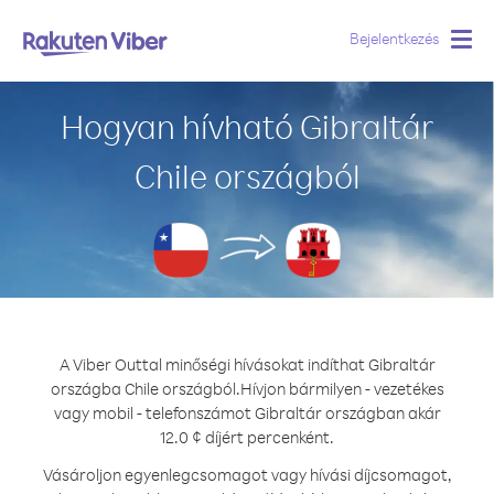
Bejelentkezés
Togg
navig
Hogyan hívható Gibraltár
Chile országból
A Viber Outtal minőségi hívásokat indíthat Gibraltár
országba Chile országból.
Hívjon bármilyen - vezetékes
vagy mobil - telefonszámot Gibraltár országban akár
12.0 ¢ díjért percenként.
Vásároljon egyenlegcsomagot vagy hívási díjcsomagot,