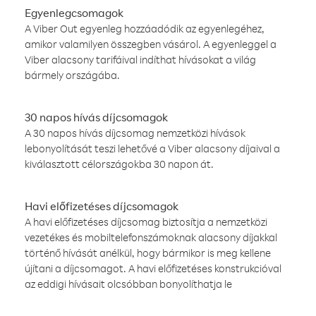
Egyenlegcsomagok
A Viber Out egyenleg hozzáadódik az egyenlegéhez,
amikor valamilyen összegben vásárol. A egyenleggel a
Viber alacsony tarifáival indíthat hívásokat a világ
bármely országába.
30 napos hívás díjcsomagok
A 30 napos hívás díjcsomag nemzetközi hívások
lebonyolítását teszi lehetővé a Viber alacsony díjaival a
kiválasztott célországokba 30 napon át.
Havi előfizetéses díjcsomagok
A havi előfizetéses díjcsomag biztosítja a nemzetközi
vezetékes és mobiltelefonszámoknak alacsony díjakkal
történő hívását anélkül, hogy bármikor is meg kellene
újítani a díjcsomagot. A havi előfizetéses konstrukcióval
az eddigi hívásait olcsóbban bonyolíthatja le