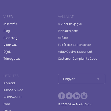
VIBER
VÁLLALAT
Jellemzők
A Viber névjegye
Blog
Márkaközpont
Biztonság
Állások
Viber Out
Feltételek és irányelvek
Díjak
Adatvédelmi szabályzat
Támogatás
Customer Complaints Code
LETÖLTÉS
Magyar
Android
iPhone & iPad
Windows PC
Mac
©
2026
Viber Media S.à r.l.
Linux