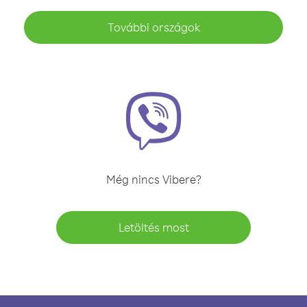
További országok
Még nincs Vibere?
Letöltés most