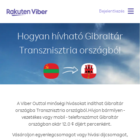
Bejelentkezés
Togg
navig
Hogyan hívható Gibraltár
Transznisztria országból
A Viber Outtal minőségi hívásokat indíthat Gibraltár
országba Transznisztria országból.
Hívjon bármilyen -
vezetékes vagy mobil - telefonszámot Gibraltár
országban akár 12.0 ¢ díjért percenként.
Vásároljon egyenlegcsomagot vagy hívási díjcsomagot,