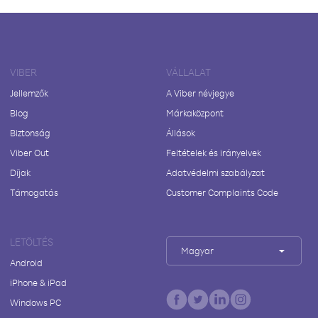
VIBER
VÁLLALAT
Jellemzők
A Viber névjegye
Blog
Márkaközpont
Biztonság
Állások
Viber Out
Feltételek és irányelvek
Díjak
Adatvédelmi szabályzat
Támogatás
Customer Complaints Code
LETÖLTÉS
Magyar
Android
iPhone & iPad
Windows PC