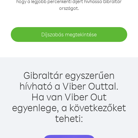
hogy a legjobb percenkénti díjért hívhassa Gibraltár
országot.
Díjszabás megtekintése
Gibraltár egyszerűen
hívható a Viber Outtal.
Ha van Viber Out
egyenlege, a következőket
teheti: