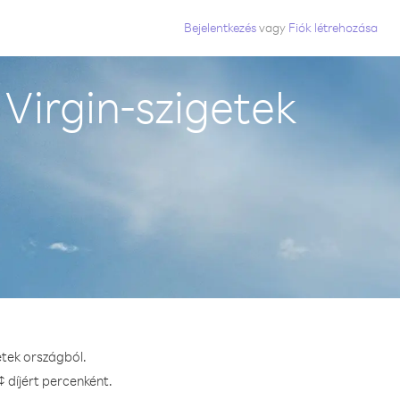
Bejelentkezés
vagy
Fiók létrehozása
Virgin-szigetek
etek országból.
¢ díjért percenként.