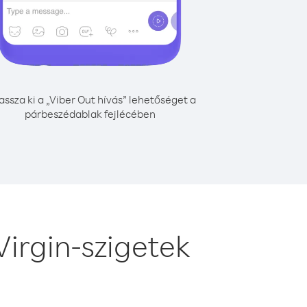
assza ki a „Viber Out hívás” lehetőséget a
párbeszédablak fejlécében
Virgin-szigetek