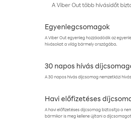
A Viber Out több hívásidőt bizt
Egyenlegcsomagok
A Viber Out egyenleg hozzáadódik az egyenleg
hívásokat a világ bármely országába.
30 napos hívás díjcsomag
A 30 napos hívás díjcsomag nemzetközi híváso
Havi előfizetéses díjcso
A havi előfizetéses díjcsomag biztosítja a n
bármikor is meg kellene újítani a díjcsomagot