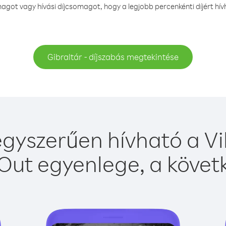
got vagy hívási díjcsomagot, hogy a legjobb percenkénti díjért hív
Gibraltár - díjszabás megtekintése
egyszerűen hívható a Vi
Out egyenlege, a követk