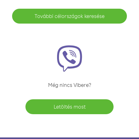
További célországok keresése
Még nincs Vibere?
Letöltés most