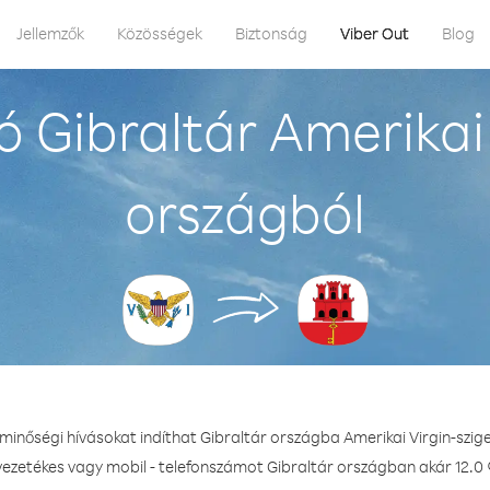
Jellemzők
Közösségek
Biztonság
Viber Out
Blog
 Gibraltár Amerikai 
országból
 minőségi hívásokat indíthat Gibraltár országba Amerikai Virgin-szig
vezetékes vagy mobil - telefonszámot Gibraltár országban akár 12.0 