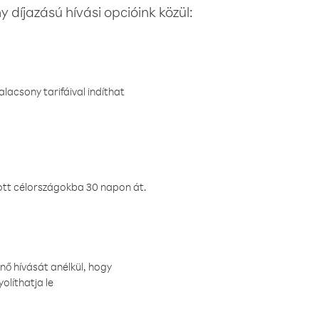
 díjazású hívási opcióink közül:
lacsony tarifáival indíthat
ztott célországokba 30 napon át.
nő hívását anélkül, hogy
olíthatja le