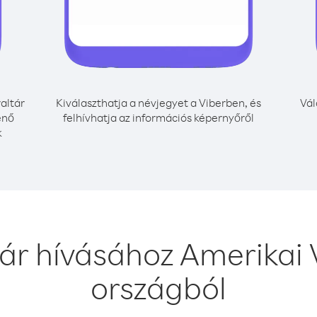
altár
Kiválaszthatja a névjegyet a Viberben, és
Vál
énő
felhívhatja az információs képernyőről
k
ár hívásához Amerikai 
országból