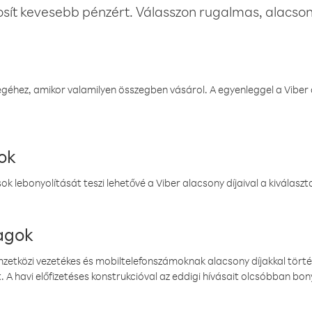
osít kevesebb pénzért. Válasszon rugalmas, alacsony
éhez, amikor valamilyen összegben vásárol. A egyenleggel a Viber a
ok
k lebonyolítását teszi lehetővé a Viber alacsony díjaival a kiválas
magok
emzetközi vezetékes és mobiltelefonszámoknak alacsony díjakkal törté
. A havi előfizetéses konstrukcióval az eddigi hívásait olcsóbban bony