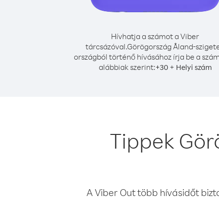
Hívhatja a számot a Viber
tárcsázóval.
Görögország Åland-sziget
országból történő hívásához írja be a szá
alábbiak szerint:
+
+
30
Helyi szám
Tippek Gör
A Viber Out több hívásidőt bizt