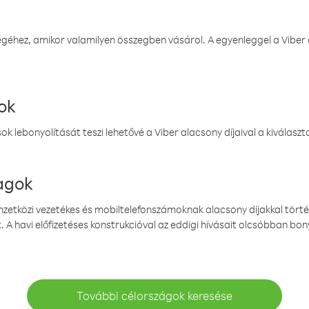
éhez, amikor valamilyen összegben vásárol. A egyenleggel a Viber a
ok
k lebonyolítását teszi lehetővé a Viber alacsony díjaival a kiválas
magok
emzetközi vezetékes és mobiltelefonszámoknak alacsony díjakkal törté
. A havi előfizetéses konstrukcióval az eddigi hívásait olcsóbban bony
További célországok keresése