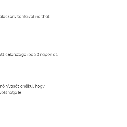
lacsony tarifáival indíthat
ztott célországokba 30 napon át.
nő hívását anélkül, hogy
olíthatja le