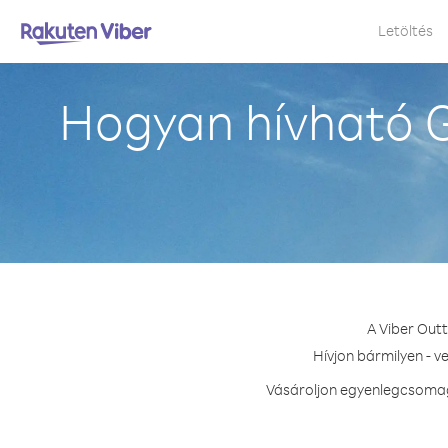
Letöltés
Hogyan hívható G
A Viber Out
Hívjon bármilyen - v
Vásároljon egyenlegcsomago