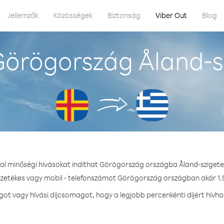
Jellemzők
Közösségek
Biztonság
Viber Out
Blog
örögország Åland-s
tal minőségi hívásokat indíthat Görögország országba Åland-szigete
ezetékes vagy mobil - telefonszámot Görögország országban akár 1.9
t vagy hívási díjcsomagot, hogy a legjobb percenkénti díjért hív