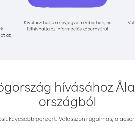
Kiválaszthatja a névjegyet a Viberben, és
Vál
ek
felhívhatja az információs képernyőről
mot az
ögország hívásához Åla
országból
osít kevesebb pénzért. Válasszon rugalmas, alacsony