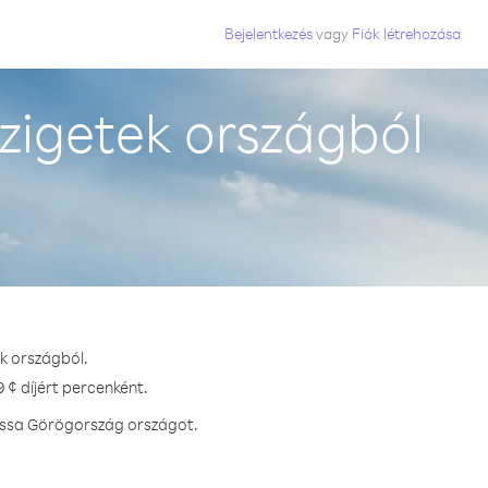
Bejelentkezés
vagy
Fiók létrehozása
zigetek országból
k országból.
 ¢ díjért percenként.
hassa Görögország országot.