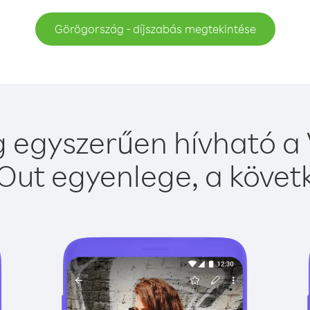
Görögország - díjszabás megtekintése
 egyszerűen hívható a V
Out egyenlege, a követk