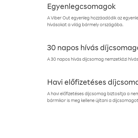
Egyenlegcsomagok
A Viber Out egyenleg hozzáadódik az egyenleg
hívásokat a világ bármely országába.
30 napos hívás díjcsomag
A 30 napos hívás díjcsomag nemzetközi híváso
Havi előfizetéses díjcso
A havi előfizetéses díjcsomag biztosítja a n
bármikor is meg kellene újítani a díjcsomagot