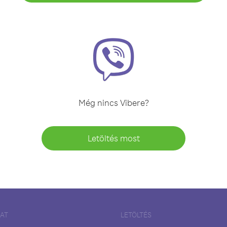
Még nincs Vibere?
Letöltés most
LAT
LETÖLTÉS