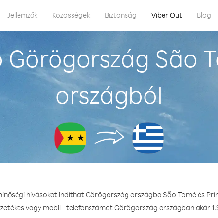
Jellemzők
Közösségek
Biztonság
Viber Out
Blog
 Görögország São T
országból
minőségi hívásokat indíthat Görögország országba São Tomé és Prí
ezetékes vagy mobil - telefonszámot Görögország országban akár 1.9