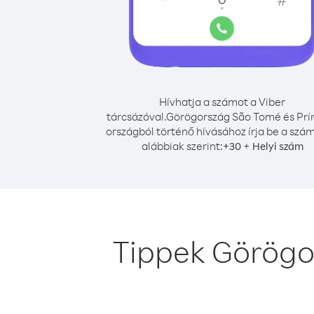
Hívhatja a számot a Viber
tárcsázóval.
Görögország São Tomé és Prí
országból történő hívásához írja be a szá
alábbiak szerint:
+
+
30
Helyi szám
Tippek Görögo