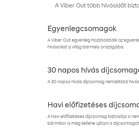
A Viber Out több hívásidőt bizt
Egyenlegcsomagok
A Viber Out egyenleg hozzáadódik az egyenleg
hívásokat a világ bármely országába.
30 napos hívás díjcsomag
A 30 napos hívás díjcsomag nemzetközi híváso
Havi előfizetéses díjcso
A havi előfizetéses díjcsomag biztosítja a n
bármikor is meg kellene újítani a díjcsomagot