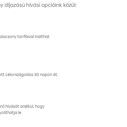
 díjazású hívási opcióink közül:
lacsony tarifáival indíthat
ztott célországokba 30 napon át.
nő hívását anélkül, hogy
olíthatja le