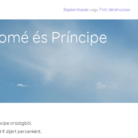
Bejelentkezés
vagy
Fiók létrehozása
omé és Príncipe
ncipe országból.
 ¢ díjért percenként.