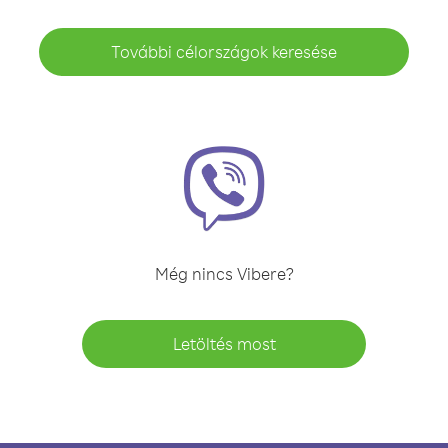
További célországok keresése
Még nincs Vibere?
Letöltés most