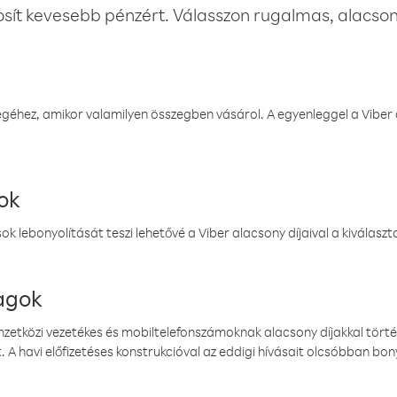
osít kevesebb pénzért. Válasszon rugalmas, alacsony
éhez, amikor valamilyen összegben vásárol. A egyenleggel a Viber a
ok
k lebonyolítását teszi lehetővé a Viber alacsony díjaival a kiválas
magok
emzetközi vezetékes és mobiltelefonszámoknak alacsony díjakkal törté
. A havi előfizetéses konstrukcióval az eddigi hívásait olcsóbban bony