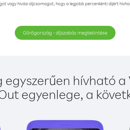
t vagy hívási díjcsomagot, hogy a legjobb percenkénti díjért hív
Görögország - díjszabás megtekintése
 egyszerűen hívható a V
Out egyenlege, a követk