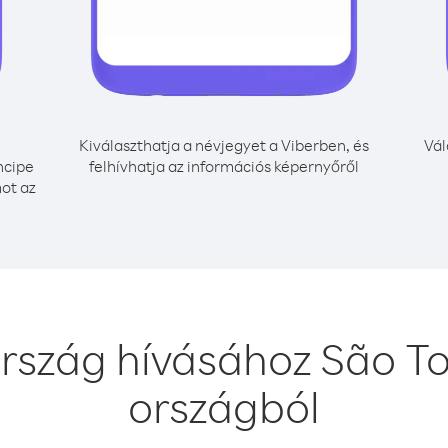
Kiválaszthatja a névjegyet a Viberben, és
Vál
ncipe
felhívhatja az információs képernyőről
mot az
rszág hívásához São To
országból