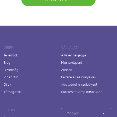
VIBER
VÁLLALAT
Jellemzők
A Viber névjegye
Blog
Márkaközpont
Biztonság
Állások
Viber Out
Feltételek és irányelvek
Díjak
Adatvédelmi szabályzat
Támogatás
Customer Complaints Code
LETÖLTÉS
Magyar