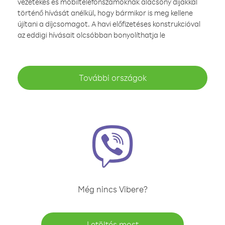
vezetékes és mobiltelefonszámoknak alacsony díjakkal
történő hívását anélkül, hogy bármikor is meg kellene
újítani a díjcsomagot. A havi előfizetéses konstrukcióval
az eddigi hívásait olcsóbban bonyolíthatja le
További országok
Még nincs Vibere?
Letöltés most