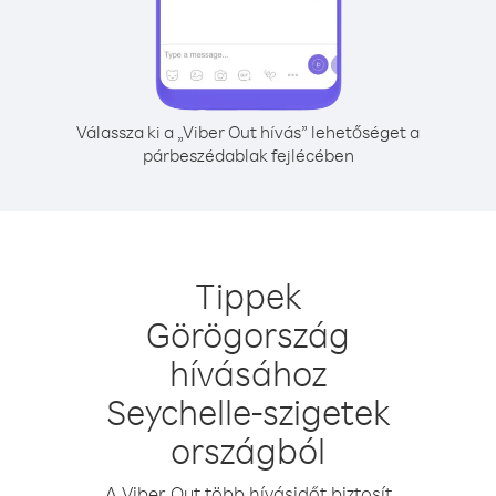
Válassza ki a „Viber Out hívás” lehetőséget a
párbeszédablak fejlécében
Tippek
Görögország
hívásához
Seychelle-szigetek
országból
A Viber Out több hívásidőt biztosít