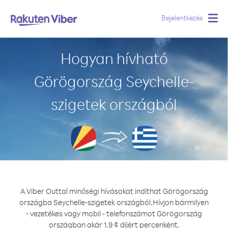
Bejelentkezés
Togg
navig
Hogyan hívható
Görögország Seychelle-
szigetek országból
A Viber Outtal minőségi hívásokat indíthat Görögország
országba Seychelle-szigetek országból.
Hívjon bármilyen
- vezetékes vagy mobil - telefonszámot Görögország
országban akár 1.9 ¢ díjért percenként.