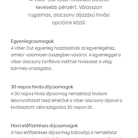
kevesebb pénzért. Válasszon
rugalmas, alacsony díjazású hívási
opcióink közül:
Egyenlegcsomagok
A Viber Out egyenleg hozzáadódik az egyenlegéhez,
amikor valamilyen összegben vásárol. A egyenleggel a
Viber alacsony tarifáival indíthat hívásokat a világ
bármely országába.
30 napos hívás díjcsomagok
A 30 napos hívás díjcsomag nemzetközi hívások
lebonyolítását teszi lehetővé a Viber alacsony díjaival a
kiválasztott célországokba 30 napon át.
Havi előfizetéses díjcsomagok
A havi előfizetéses díjcsomag biztosítja a nemzetközi