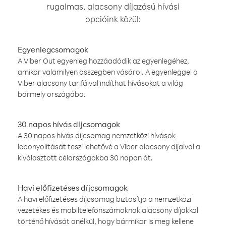
rugalmas, alacsony díjazású hívási
opcióink közül:
Egyenlegcsomagok
A Viber Out egyenleg hozzáadódik az egyenlegéhez,
amikor valamilyen összegben vásárol. A egyenleggel a
Viber alacsony tarifáival indíthat hívásokat a világ
bármely országába.
30 napos hívás díjcsomagok
A 30 napos hívás díjcsomag nemzetközi hívások
lebonyolítását teszi lehetővé a Viber alacsony díjaival a
kiválasztott célországokba 30 napon át.
Havi előfizetéses díjcsomagok
A havi előfizetéses díjcsomag biztosítja a nemzetközi
vezetékes és mobiltelefonszámoknak alacsony díjakkal
történő hívását anélkül, hogy bármikor is meg kellene