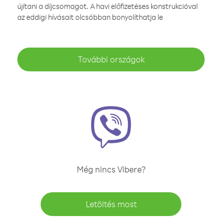
újítani a díjcsomagot. A havi előfizetéses konstrukcióval
az eddigi hívásait olcsóbban bonyolíthatja le
További országok
Még nincs Vibere?
Letöltés most