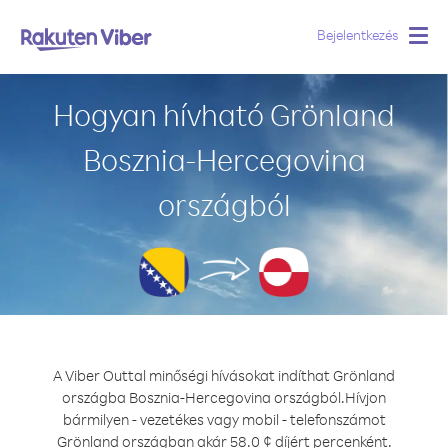
Bejelentkezés
Togg
navig
Hogyan hívható Grönland
Bosznia-Hercegovina
országból
A Viber Outtal minőségi hívásokat indíthat Grönland
országba Bosznia-Hercegovina országból.
Hívjon
bármilyen - vezetékes vagy mobil - telefonszámot
Grönland országban akár 58.0 ¢ díjért percenként.