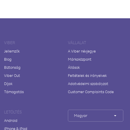
VIBER
VÁLLALAT
Jellemzők
A Viber névjegye
Blog
Márkaközpont
Biztonság
Állások
Viber Out
Feltételek és irányelvek
Díjak
Adatvédelmi szabályzat
Támogatás
Customer Complaints Code
LETÖLTÉS
Magyar
Android
iPhone & iPad