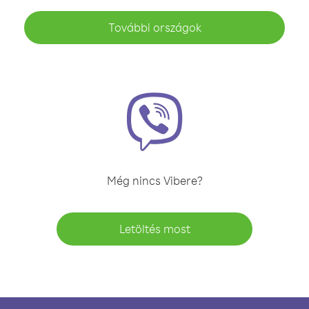
További országok
Még nincs Vibere?
Letöltés most