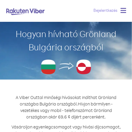
Bejelentkezés
Togg
navig
Hogyan hívható Grönland
Bulgária országból
A Viber Outtal minőségi hívásokat indíthat Grönland
országba Bulgária országból.
Hívjon bármilyen -
vezetékes vagy mobil - telefonszámot Grönland
országban akár 69.6 ¢ díjért percenként.
Vásároljon egyenlegcsomagot vagy hívási díjcsomagot,