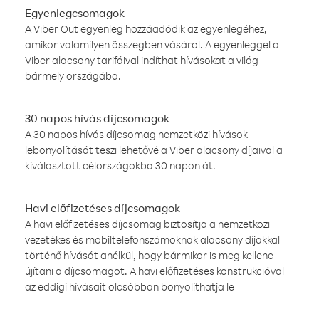
Egyenlegcsomagok
A Viber Out egyenleg hozzáadódik az egyenlegéhez,
amikor valamilyen összegben vásárol. A egyenleggel a
Viber alacsony tarifáival indíthat hívásokat a világ
bármely országába.
30 napos hívás díjcsomagok
A 30 napos hívás díjcsomag nemzetközi hívások
lebonyolítását teszi lehetővé a Viber alacsony díjaival a
kiválasztott célországokba 30 napon át.
Havi előfizetéses díjcsomagok
A havi előfizetéses díjcsomag biztosítja a nemzetközi
vezetékes és mobiltelefonszámoknak alacsony díjakkal
történő hívását anélkül, hogy bármikor is meg kellene
újítani a díjcsomagot. A havi előfizetéses konstrukcióval
az eddigi hívásait olcsóbban bonyolíthatja le