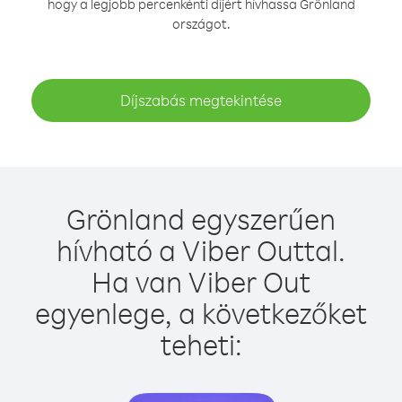
hogy a legjobb percenkénti díjért hívhassa Grönland
országot.
Díjszabás megtekintése
Grönland egyszerűen
hívható a Viber Outtal.
Ha van Viber Out
egyenlege, a következőket
teheti: