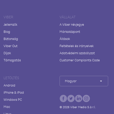
VIBER
VÁLLALAT
Jellemzők
A Viber névjegye
Blog
Márkaközpont
Biztonság
Állások
Viber Out
Feltételek és irányelvek
Díjak
Adatvédelmi szabályzat
Támogatás
Customer Complaints Code
LETÖLTÉS
Magyar
Android
iPhone & iPad
Windows PC
Mac
©
2026
Viber Media S.à r.l.
Linux