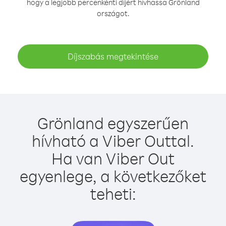
hogy a legjobb percenkénti díjért hívhassa Grönland
országot.
Díjszabás megtekintése
Grönland egyszerűen
hívható a Viber Outtal.
Ha van Viber Out
egyenlege, a következőket
teheti: