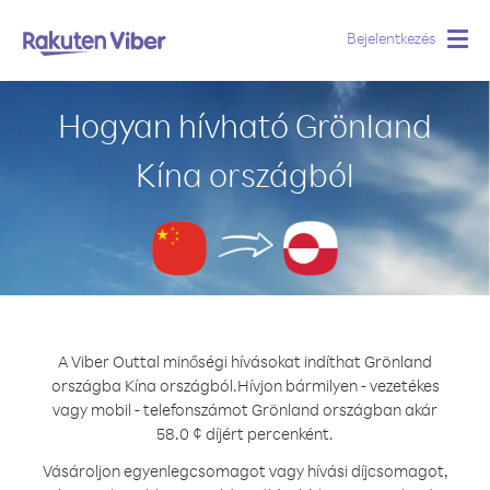
Bejelentkezés
Togg
navig
Hogyan hívható Grönland
Kína országból
A Viber Outtal minőségi hívásokat indíthat Grönland
országba Kína országból.
Hívjon bármilyen - vezetékes
vagy mobil - telefonszámot Grönland országban akár
58.0 ¢ díjért percenként.
Vásároljon egyenlegcsomagot vagy hívási díjcsomagot,