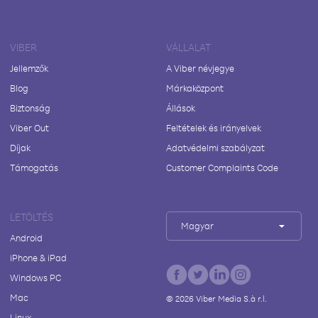
VIBER
VÁLLALAT
Jellemzők
A Viber névjegye
Blog
Márkaközpont
Biztonság
Állások
Viber Out
Feltételek és irányelvek
Díjak
Adatvédelmi szabályzat
Támogatás
Customer Complaints Code
LETÖLTÉS
Magyar
Android
iPhone & iPad
Windows PC
Mac
©
2026
Viber Media S.à r.l.
Linux