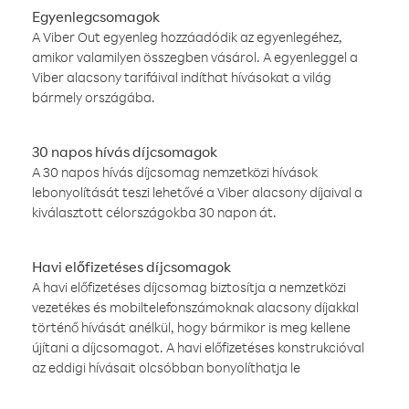
Egyenlegcsomagok
A Viber Out egyenleg hozzáadódik az egyenlegéhez,
amikor valamilyen összegben vásárol. A egyenleggel a
Viber alacsony tarifáival indíthat hívásokat a világ
bármely országába.
30 napos hívás díjcsomagok
A 30 napos hívás díjcsomag nemzetközi hívások
lebonyolítását teszi lehetővé a Viber alacsony díjaival a
kiválasztott célországokba 30 napon át.
Havi előfizetéses díjcsomagok
A havi előfizetéses díjcsomag biztosítja a nemzetközi
vezetékes és mobiltelefonszámoknak alacsony díjakkal
történő hívását anélkül, hogy bármikor is meg kellene
újítani a díjcsomagot. A havi előfizetéses konstrukcióval
az eddigi hívásait olcsóbban bonyolíthatja le