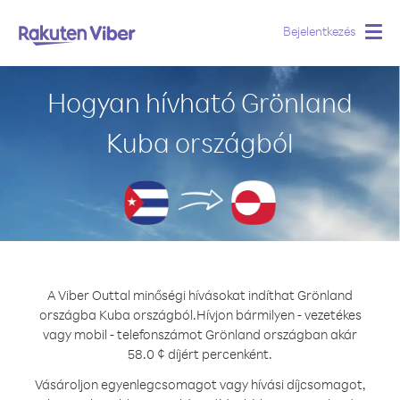
Bejelentkezés
Togg
navig
Hogyan hívható Grönland
Kuba országból
A Viber Outtal minőségi hívásokat indíthat Grönland
országba Kuba országból.
Hívjon bármilyen - vezetékes
vagy mobil - telefonszámot Grönland országban akár
58.0 ¢ díjért percenként.
Vásároljon egyenlegcsomagot vagy hívási díjcsomagot,