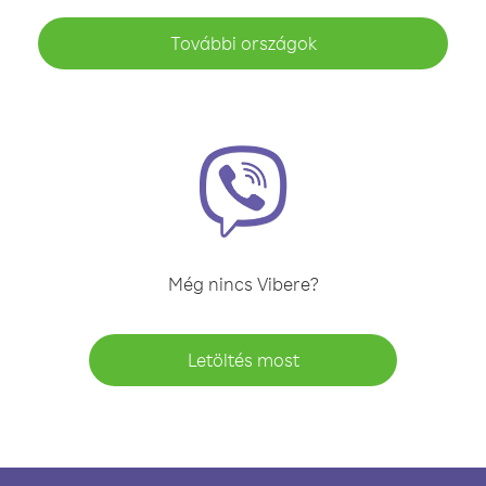
További országok
Még nincs Vibere?
Letöltés most