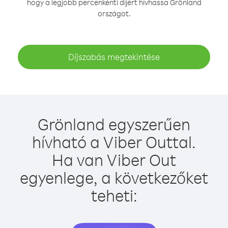
hogy a legjobb percenkénti díjért hívhassa Grönland
országot.
Díjszabás megtekintése
Grönland egyszerűen
hívható a Viber Outtal.
Ha van Viber Out
egyenlege, a következőket
teheti: