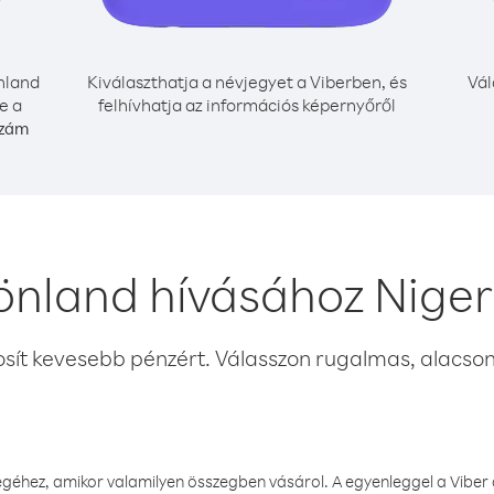
nland
Kiválaszthatja a névjegyet a Viberben, és
Vál
e a
felhívhatja az információs képernyőről
szám
önland hívásához Niger
osít kevesebb pénzért. Válasszon rugalmas, alacsony
éhez, amikor valamilyen összegben vásárol. A egyenleggel a Viber a