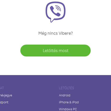
Még nincs Vibere?
Letöltés most
LAT
LETÖLTÉS
 névjegye
Android
özpont
iPhone & iPad
Windows PC