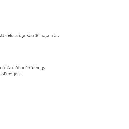
ztott célországokba 30 napon át.
nő hívását anélkül, hogy
olíthatja le