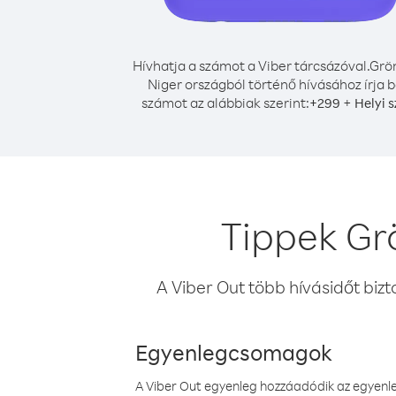
Hívhatja a számot a Viber tárcsázóval.
Grö
Niger országból történő hívásához írja b
számot az alábbiak szerint:
+
+
299
Helyi 
Tippek Gr
A Viber Out több hívásidőt bizt
Egyenlegcsomagok
A Viber Out egyenleg hozzáadódik az egyenleg