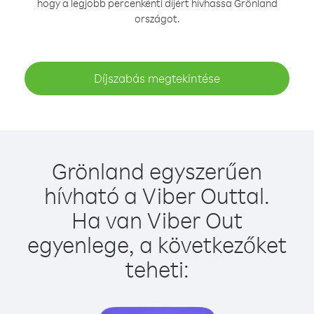
hogy a legjobb percenkénti díjért hívhassa Grönland
országot.
Díjszabás megtekintése
Grönland egyszerűen
hívható a Viber Outtal.
Ha van Viber Out
egyenlege, a következőket
teheti: