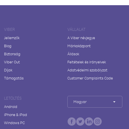
VIBER
VÁLLALAT
Jellemzők
A Viber névjegye
Blog
Márkaközpont
Biztonság
Állások
Viber Out
Feltételek és irányelvek
Díjak
Adatvédelmi szabályzat
Támogatás
Customer Complaints Code
LETÖLTÉS
Magyar
Android
iPhone & iPad
Windows PC