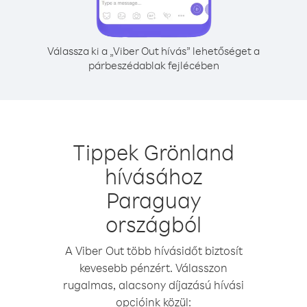
Válassza ki a „Viber Out hívás” lehetőséget a
párbeszédablak fejlécében
Tippek Grönland
hívásához
Paraguay
országból
A Viber Out több hívásidőt biztosít
kevesebb pénzért. Válasszon
rugalmas, alacsony díjazású hívási
opcióink közül: