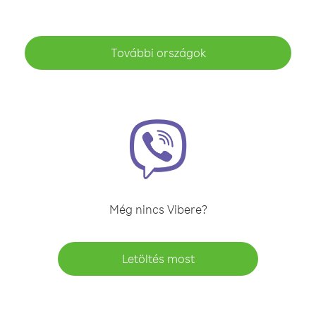
További országok
Még nincs Vibere?
Letöltés most