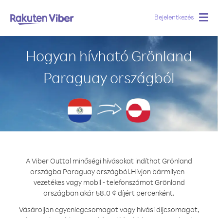
Bejelentkezés
Togg
navig
Hogyan hívható Grönland
Paraguay országból
A Viber Outtal minőségi hívásokat indíthat Grönland
országba Paraguay országból.
Hívjon bármilyen -
vezetékes vagy mobil - telefonszámot Grönland
országban akár 58.0 ¢ díjért percenként.
Vásároljon egyenlegcsomagot vagy hívási díjcsomagot,