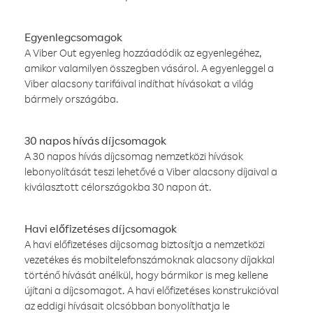
Egyenlegcsomagok
A Viber Out egyenleg hozzáadódik az egyenlegéhez,
amikor valamilyen összegben vásárol. A egyenleggel a
Viber alacsony tarifáival indíthat hívásokat a világ
bármely országába.
30 napos hívás díjcsomagok
A 30 napos hívás díjcsomag nemzetközi hívások
lebonyolítását teszi lehetővé a Viber alacsony díjaival a
kiválasztott célországokba 30 napon át.
Havi előfizetéses díjcsomagok
A havi előfizetéses díjcsomag biztosítja a nemzetközi
vezetékes és mobiltelefonszámoknak alacsony díjakkal
történő hívását anélkül, hogy bármikor is meg kellene
újítani a díjcsomagot. A havi előfizetéses konstrukcióval
az eddigi hívásait olcsóbban bonyolíthatja le