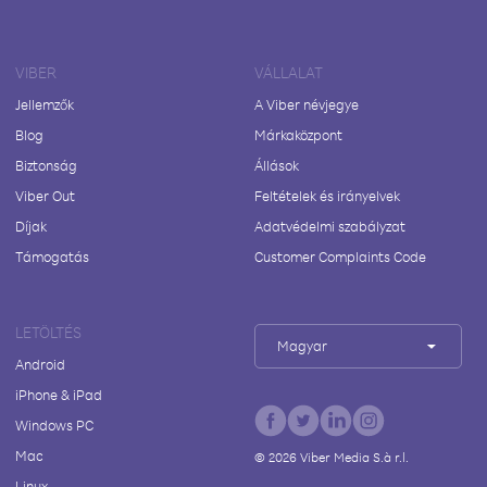
VIBER
VÁLLALAT
Jellemzők
A Viber névjegye
Blog
Márkaközpont
Biztonság
Állások
Viber Out
Feltételek és irányelvek
Díjak
Adatvédelmi szabályzat
Támogatás
Customer Complaints Code
LETÖLTÉS
Magyar
Android
iPhone & iPad
Windows PC
Mac
©
2026
Viber Media S.à r.l.
Linux