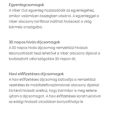
Egyenlegcsomagok
A Viber Out egyenleg hozzáadódik az egyenlegéhez,
amikor valamilyen összegben vásárol. A egyenleggel a
Viber alacsony tarifáival indíthat hívásokat a világ
bármely országába.
30 napos hívás díjcsomagok
A 30 napos hívás díjcsomag nemzetközi hívások
lebonyolítását teszi lehetővé a Viber alacsony díjaival a
kiválasztott célországokba 30 napon át.
Havi előfizetéses díjcsomagok
A havi előfizetéses díjcsomag biztosítja a nemzetközi
vezetékes és mobiltelefonszámoknak alacsony díjakkal
történő hívását anélkül, hogy bármikor is meg kellene
újítani a díjcsomagot. A havi előfizetéses konstrukcióval
az eddigi hívásait olcsóbban bonyolíthatja le