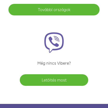
További országok
Még nincs Vibere?
Letöltés most