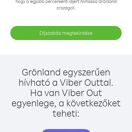
hogy a legjobb percenkénti díjért hívhassa Grönland
országot.
Díjszabás megtekintése
Grönland egyszerűen
hívható a Viber Outtal.
Ha van Viber Out
egyenlege, a következőket
teheti: