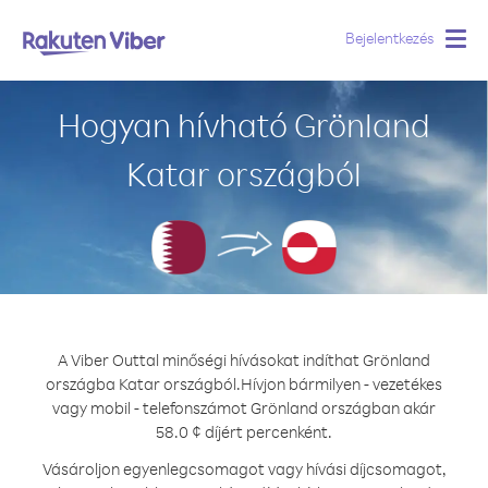
Bejelentkezés
Togg
navig
Hogyan hívható Grönland
Katar országból
A Viber Outtal minőségi hívásokat indíthat Grönland
országba Katar országból.
Hívjon bármilyen - vezetékes
vagy mobil - telefonszámot Grönland országban akár
58.0 ¢ díjért percenként.
Vásároljon egyenlegcsomagot vagy hívási díjcsomagot,