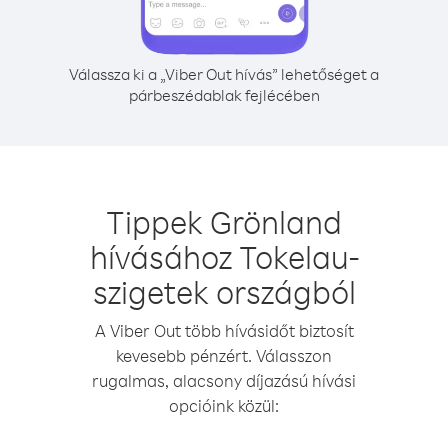
Válassza ki a „Viber Out hívás” lehetőséget a
párbeszédablak fejlécében
Tippek Grönland
hívásához Tokelau-
szigetek országból
A Viber Out több hívásidőt biztosít
kevesebb pénzért. Válasszon
rugalmas, alacsony díjazású hívási
opcióink közül: