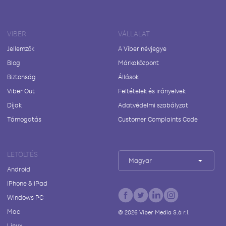
VIBER
VÁLLALAT
Jellemzők
A Viber névjegye
Blog
Márkaközpont
Biztonság
Állások
Viber Out
Feltételek és irányelvek
Díjak
Adatvédelmi szabályzat
Támogatás
Customer Complaints Code
LETÖLTÉS
Magyar
Android
iPhone & iPad
Windows PC
Mac
©
2026
Viber Media S.à r.l.
Linux