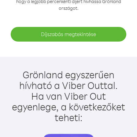
hogy a legjobb percenkénti díjért hívhassa Grönland
országot.
Díjszabás megtekintése
Grönland egyszerűen
hívható a Viber Outtal.
Ha van Viber Out
egyenlege, a következőket
teheti: