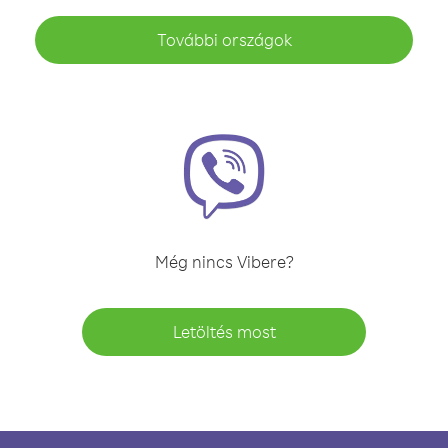
További országok
Még nincs Vibere?
Letöltés most