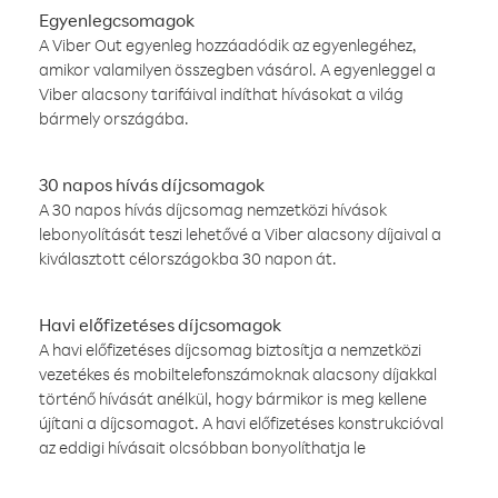
Egyenlegcsomagok
A Viber Out egyenleg hozzáadódik az egyenlegéhez,
amikor valamilyen összegben vásárol. A egyenleggel a
Viber alacsony tarifáival indíthat hívásokat a világ
bármely országába.
30 napos hívás díjcsomagok
A 30 napos hívás díjcsomag nemzetközi hívások
lebonyolítását teszi lehetővé a Viber alacsony díjaival a
kiválasztott célországokba 30 napon át.
Havi előfizetéses díjcsomagok
A havi előfizetéses díjcsomag biztosítja a nemzetközi
vezetékes és mobiltelefonszámoknak alacsony díjakkal
történő hívását anélkül, hogy bármikor is meg kellene
újítani a díjcsomagot. A havi előfizetéses konstrukcióval
az eddigi hívásait olcsóbban bonyolíthatja le