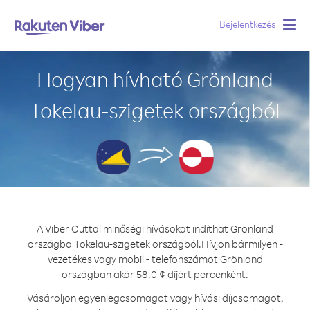
Bejelentkezés
Togg
navig
Hogyan hívható Grönland
Tokelau-szigetek országból
A Viber Outtal minőségi hívásokat indíthat Grönland
országba Tokelau-szigetek országból.
Hívjon bármilyen -
vezetékes vagy mobil - telefonszámot Grönland
országban akár 58.0 ¢ díjért percenként.
Vásároljon egyenlegcsomagot vagy hívási díjcsomagot,