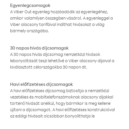
Egyenlegcsomagok
A Viber Out egyenleg hozzáadódik az egyenlegéhez,
amikor valamilyen összegben vásárol. A egyenleggel a
Viber alacsony tarifáival indíthat hívásokat a világ
bármely országába.
30 napos hívás díjcsomagok
A 30 napos hívás díjcsomag nemzetközi hívások
lebonyolítását teszi lehetővé a Viber alacsony díjaival a
kiválasztott célországokba 30 napon át.
Havi előfizetéses díjcsomagok
A havi előfizetéses díjcsomag biztosítja a nemzetközi
vezetékes és mobiltelefonszámoknak alacsony díjakkal
történő hívását anélkül, hogy bármikor is meg kellene
újítani a díjcsomagot. A havi előfizetéses konstrukcióval
az eddigi hívásait olcsóbban bonyolíthatja le