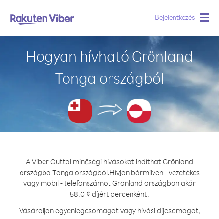
Bejelentkezés
Togg
navig
Hogyan hívható Grönland
Tonga országból
A Viber Outtal minőségi hívásokat indíthat Grönland
országba Tonga országból.
Hívjon bármilyen - vezetékes
vagy mobil - telefonszámot Grönland országban akár
58.0 ¢ díjért percenként.
Vásároljon egyenlegcsomagot vagy hívási díjcsomagot,