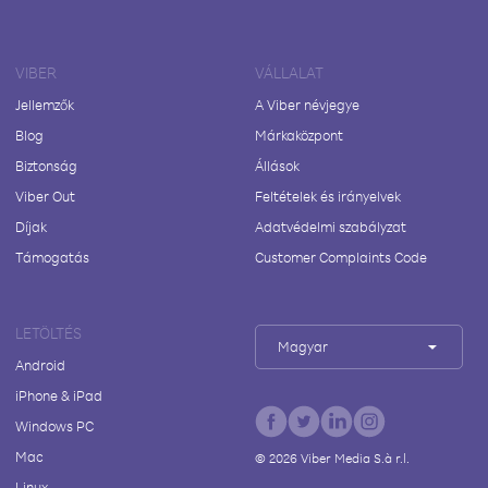
VIBER
VÁLLALAT
Jellemzők
A Viber névjegye
Blog
Márkaközpont
Biztonság
Állások
Viber Out
Feltételek és irányelvek
Díjak
Adatvédelmi szabályzat
Támogatás
Customer Complaints Code
LETÖLTÉS
Magyar
Android
iPhone & iPad
Windows PC
Mac
©
2026
Viber Media S.à r.l.
Linux