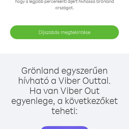
hogy a legjobb percenkénti díjért hívhassa Grönland
országot.
Díjszabás megtekintése
Grönland egyszerűen
hívható a Viber Outtal.
Ha van Viber Out
egyenlege, a következőket
teheti: