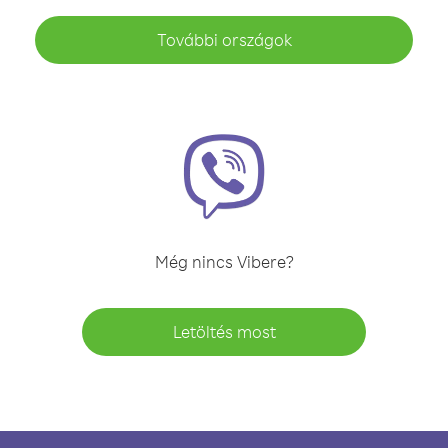
További országok
Még nincs Vibere?
Letöltés most