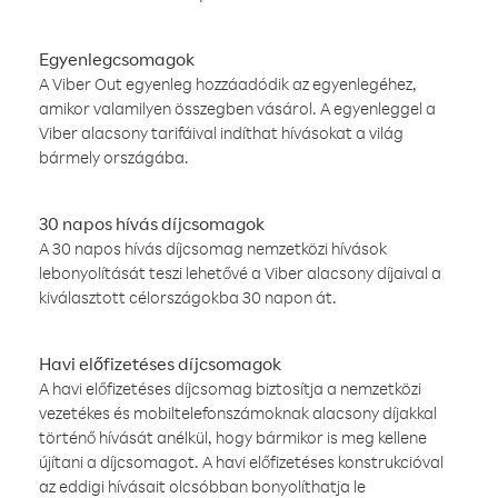
Egyenlegcsomagok
A Viber Out egyenleg hozzáadódik az egyenlegéhez,
amikor valamilyen összegben vásárol. A egyenleggel a
Viber alacsony tarifáival indíthat hívásokat a világ
bármely országába.
30 napos hívás díjcsomagok
A 30 napos hívás díjcsomag nemzetközi hívások
lebonyolítását teszi lehetővé a Viber alacsony díjaival a
kiválasztott célországokba 30 napon át.
Havi előfizetéses díjcsomagok
A havi előfizetéses díjcsomag biztosítja a nemzetközi
vezetékes és mobiltelefonszámoknak alacsony díjakkal
történő hívását anélkül, hogy bármikor is meg kellene
újítani a díjcsomagot. A havi előfizetéses konstrukcióval
az eddigi hívásait olcsóbban bonyolíthatja le