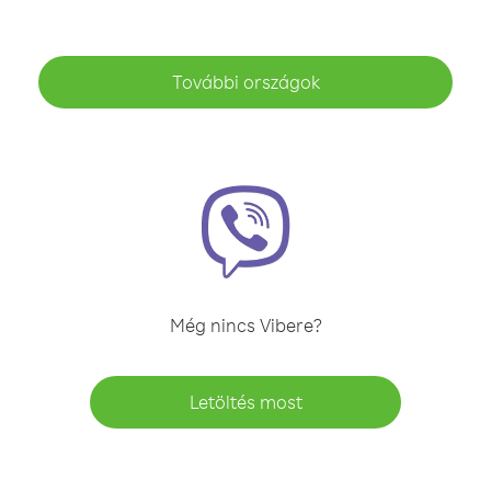
További országok
Még nincs Vibere?
Letöltés most