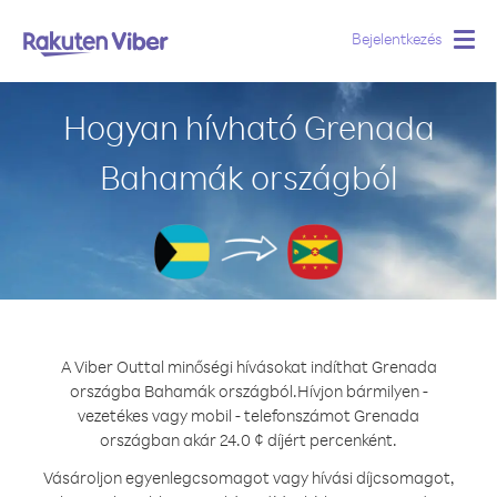
Bejelentkezés
Togg
navig
Hogyan hívható Grenada
Bahamák országból
A Viber Outtal minőségi hívásokat indíthat Grenada
országba Bahamák országból.
Hívjon bármilyen -
vezetékes vagy mobil - telefonszámot Grenada
országban akár 24.0 ¢ díjért percenként.
Vásároljon egyenlegcsomagot vagy hívási díjcsomagot,