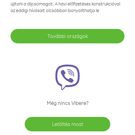
újítani a díjcsomagot. A havi előfizetéses konstrukcióval
az eddigi hívásait olcsóbban bonyolíthatja le
További országok
Még nincs Vibere?
Letöltés most