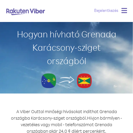
Bejelentkezés
Togg
navig
Hogyan hívható Grenada
Karácsony-sziget
országból
A Viber Outtal minőségi hívásokat indíthat Grenada
országba Karácsony-sziget országból.
Hívjon bármilyen -
vezetékes vagy mobil - telefonszámot Grenada
országban akár 24.0 ¢ díjért percenként.