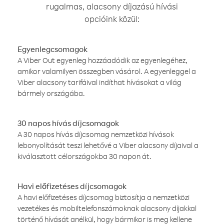
rugalmas, alacsony díjazású hívási
opcióink közül:
Egyenlegcsomagok
A Viber Out egyenleg hozzáadódik az egyenlegéhez,
amikor valamilyen összegben vásárol. A egyenleggel a
Viber alacsony tarifáival indíthat hívásokat a világ
bármely országába.
30 napos hívás díjcsomagok
A 30 napos hívás díjcsomag nemzetközi hívások
lebonyolítását teszi lehetővé a Viber alacsony díjaival a
kiválasztott célországokba 30 napon át.
Havi előfizetéses díjcsomagok
A havi előfizetéses díjcsomag biztosítja a nemzetközi
vezetékes és mobiltelefonszámoknak alacsony díjakkal
történő hívását anélkül, hogy bármikor is meg kellene