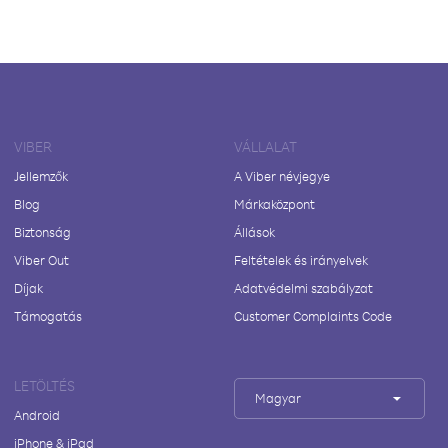
VIBER
VÁLLALAT
Jellemzők
A Viber névjegye
Blog
Márkaközpont
Biztonság
Állások
Viber Out
Feltételek és irányelvek
Díjak
Adatvédelmi szabályzat
Támogatás
Customer Complaints Code
LETÖLTÉS
Magyar
Android
iPhone & iPad