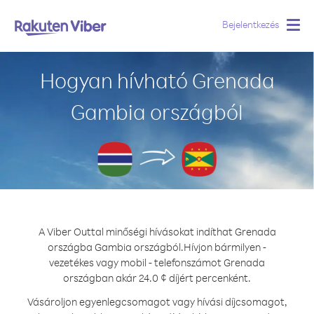
Bejelentkezés
Togg
navig
Hogyan hívható Grenada
Gambia országból
A Viber Outtal minőségi hívásokat indíthat Grenada
országba Gambia országból.
Hívjon bármilyen -
vezetékes vagy mobil - telefonszámot Grenada
országban akár 24.0 ¢ díjért percenként.
Vásároljon egyenlegcsomagot vagy hívási díjcsomagot,