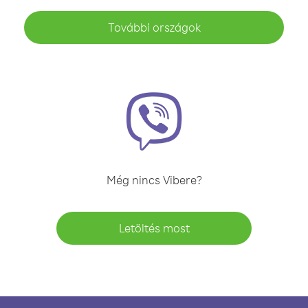
További országok
Még nincs Vibere?
Letöltés most