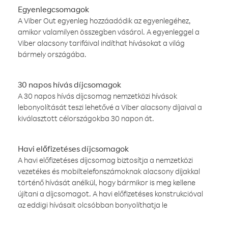
Egyenlegcsomagok
A Viber Out egyenleg hozzáadódik az egyenlegéhez,
amikor valamilyen összegben vásárol. A egyenleggel a
Viber alacsony tarifáival indíthat hívásokat a világ
bármely országába.
30 napos hívás díjcsomagok
A 30 napos hívás díjcsomag nemzetközi hívások
lebonyolítását teszi lehetővé a Viber alacsony díjaival a
kiválasztott célországokba 30 napon át.
Havi előfizetéses díjcsomagok
A havi előfizetéses díjcsomag biztosítja a nemzetközi
vezetékes és mobiltelefonszámoknak alacsony díjakkal
történő hívását anélkül, hogy bármikor is meg kellene
újítani a díjcsomagot. A havi előfizetéses konstrukcióval
az eddigi hívásait olcsóbban bonyolíthatja le