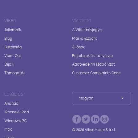
VIBER
VÁLLALAT
Jellemzők
A Viber névjegye
Blog
Márkaközpont
Biztonság
Állások
Viber Out
Feltételek és irányelvek
Díjak
Adatvédelmi szabályzat
Támogatás
Customer Complaints Code
LETÖLTÉS
Magyar
Android
iPhone & iPad
Windows PC
Mac
©
2026
Viber Media S.à r.l.
Linux