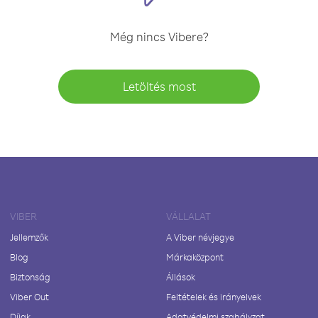
Még nincs Vibere?
Letöltés most
VIBER
VÁLLALAT
Jellemzők
A Viber névjegye
Blog
Márkaközpont
Biztonság
Állások
Viber Out
Feltételek és irányelvek
Díjak
Adatvédelmi szabályzat