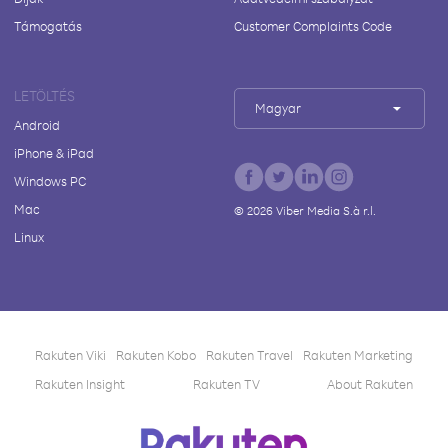
Támogatás
Customer Complaints Code
LETÖLTÉS
Magyar
Android
iPhone & iPad
Windows PC
Mac
©
2026
Viber Media S.à r.l.
Linux
Rakuten Viki
Rakuten Kobo
Rakuten Travel
Rakuten Marketing
Rakuten Insight
Rakuten TV
About Rakuten