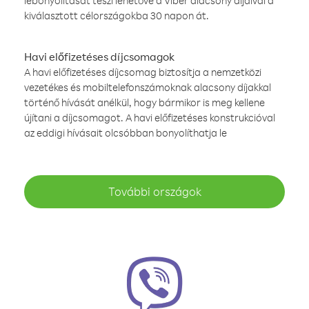
lebonyolítását teszi lehetővé a Viber alacsony díjaival a
kiválasztott célországokba 30 napon át.
Havi előfizetéses díjcsomagok
A havi előfizetéses díjcsomag biztosítja a nemzetközi
vezetékes és mobiltelefonszámoknak alacsony díjakkal
történő hívását anélkül, hogy bármikor is meg kellene
újítani a díjcsomagot. A havi előfizetéses konstrukcióval
az eddigi hívásait olcsóbban bonyolíthatja le
További országok