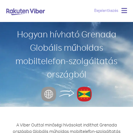
Bejelentkezés
Togg
navig
Hogyan hívható Grenada
Globális műholdas
mobiltelefon-szolgáltatás
országból
A Viber Outtal minőségi hívásokat indíthat Grenada
országba Globális műholdas mobiltelefon-szolgáltatás