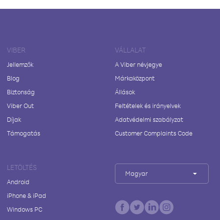
VIBER
VÁLLALAT
Jellemzők
A Viber névjegye
Blog
Márkaközpont
Biztonság
Állások
Viber Out
Feltételek és irányelvek
Díjak
Adatvédelmi szabályzat
Támogatás
Customer Complaints Code
LETÖLTÉS
Magyar
Android
iPhone & iPad
Windows PC