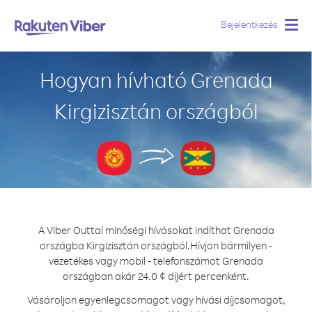
Bejelentkezés
Togg
navig
Hogyan hívható Grenada
Kirgizisztán országból
A Viber Outtal minőségi hívásokat indíthat Grenada
országba Kirgizisztán országból.
Hívjon bármilyen -
vezetékes vagy mobil - telefonszámot Grenada
országban akár 24.0 ¢ díjért percenként.
Vásároljon egyenlegcsomagot vagy hívási díjcsomagot,