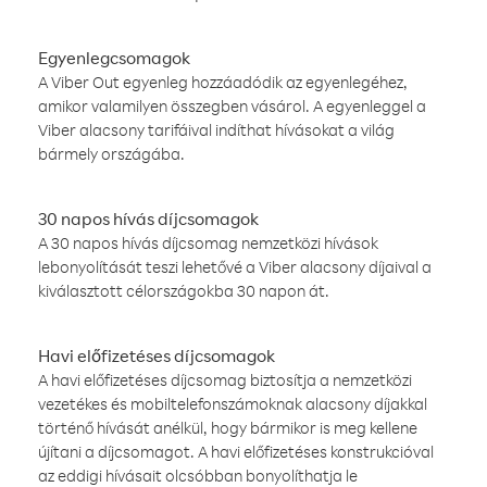
Egyenlegcsomagok
A Viber Out egyenleg hozzáadódik az egyenlegéhez,
amikor valamilyen összegben vásárol. A egyenleggel a
Viber alacsony tarifáival indíthat hívásokat a világ
bármely országába.
30 napos hívás díjcsomagok
A 30 napos hívás díjcsomag nemzetközi hívások
lebonyolítását teszi lehetővé a Viber alacsony díjaival a
kiválasztott célországokba 30 napon át.
Havi előfizetéses díjcsomagok
A havi előfizetéses díjcsomag biztosítja a nemzetközi
vezetékes és mobiltelefonszámoknak alacsony díjakkal
történő hívását anélkül, hogy bármikor is meg kellene
újítani a díjcsomagot. A havi előfizetéses konstrukcióval
az eddigi hívásait olcsóbban bonyolíthatja le