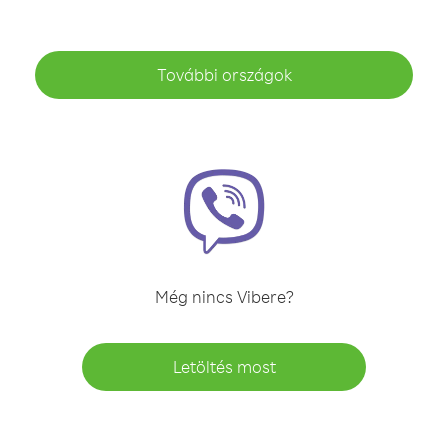
További országok
Még nincs Vibere?
Letöltés most