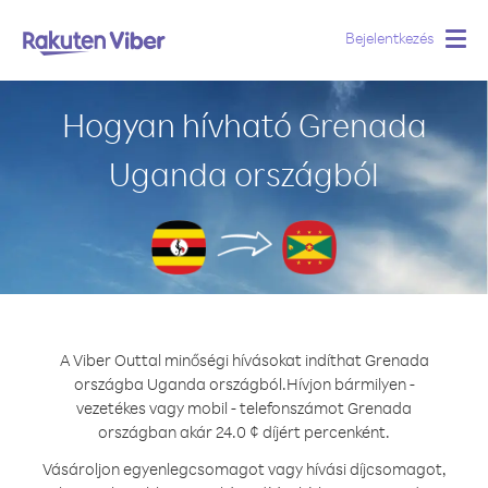
Bejelentkezés
Togg
navig
Hogyan hívható Grenada
Uganda országból
A Viber Outtal minőségi hívásokat indíthat Grenada
országba Uganda országból.
Hívjon bármilyen -
vezetékes vagy mobil - telefonszámot Grenada
országban akár 24.0 ¢ díjért percenként.
Vásároljon egyenlegcsomagot vagy hívási díjcsomagot,