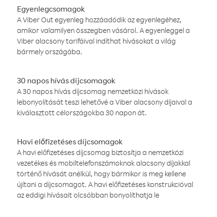
Egyenlegcsomagok
A Viber Out egyenleg hozzáadódik az egyenlegéhez,
amikor valamilyen összegben vásárol. A egyenleggel a
Viber alacsony tarifáival indíthat hívásokat a világ
bármely országába.
30 napos hívás díjcsomagok
A 30 napos hívás díjcsomag nemzetközi hívások
lebonyolítását teszi lehetővé a Viber alacsony díjaival a
kiválasztott célországokba 30 napon át.
Havi előfizetéses díjcsomagok
A havi előfizetéses díjcsomag biztosítja a nemzetközi
vezetékes és mobiltelefonszámoknak alacsony díjakkal
történő hívását anélkül, hogy bármikor is meg kellene
újítani a díjcsomagot. A havi előfizetéses konstrukcióval
az eddigi hívásait olcsóbban bonyolíthatja le