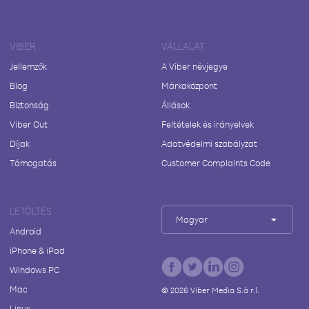
VIBER
VÁLLALAT
Jellemzők
A Viber névjegye
Blog
Márkaközpont
Biztonság
Állások
Viber Out
Feltételek és irányelvek
Díjak
Adatvédelmi szabályzat
Támogatás
Customer Complaints Code
LETÖLTÉS
Magyar
Android
iPhone & iPad
Windows PC
Mac
©
2026
Viber Media S.à r.l.
Linux