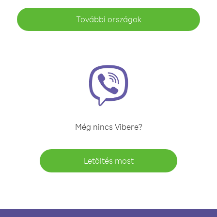
További országok
Még nincs Vibere?
Letöltés most