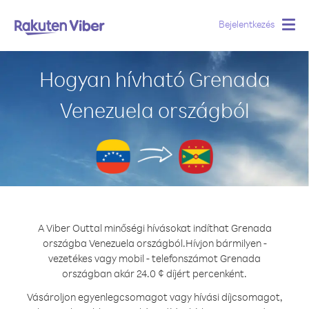
Bejelentkezés
Togg
navig
Hogyan hívható Grenada
Venezuela országból
A Viber Outtal minőségi hívásokat indíthat Grenada
országba Venezuela országból.
Hívjon bármilyen -
vezetékes vagy mobil - telefonszámot Grenada
országban akár 24.0 ¢ díjért percenként.
Vásároljon egyenlegcsomagot vagy hívási díjcsomagot,