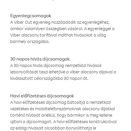
Egyenlegcsomagok
A Viber Out egyenleg hozzáadódik az egyenlegéhez,
amikor valamilyen összegben vásárol. A egyenleggel a
Viber alacsony tarifáival indíthat hívásokat a világ
bármely országába.
30 napos hívás díjcsomagok
A 30 napos hívás díjcsomag nemzetközi hívások
lebonyolítását teszi lehetővé a Viber alacsony díjaival a
kiválasztott célországokba 30 napon át.
Havi előfizetéses díjcsomagok
A havi előfizetéses díjcsomag biztosítja a nemzetközi
vezetékes és mobiltelefonszámoknak alacsony díjakkal
történő hívását anélkül, hogy bármikor is meg kellene
újítani a díjcsomagot. A havi előfizetéses konstrukcióval
az eddigi hívásait olcsóbban bonyolíthatja le