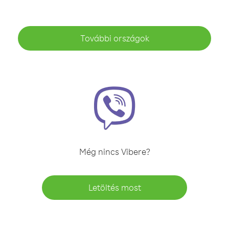
További országok
Még nincs Vibere?
Letöltés most