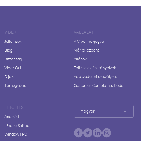
VIBER
VÁLLALAT
Jellemzők
A Viber névjegye
Blog
Márkaközpont
Biztonság
Állások
Viber Out
Feltételek és irányelvek
Díjak
Adatvédelmi szabályzat
Támogatás
Customer Complaints Code
LETÖLTÉS
Magyar
Android
iPhone & iPad
Windows PC