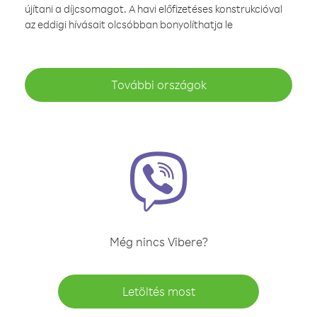
újítani a díjcsomagot. A havi előfizetéses konstrukcióval
az eddigi hívásait olcsóbban bonyolíthatja le
További országok
Még nincs Vibere?
Letöltés most