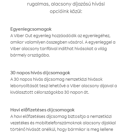
rugalmas, alacsony díjazású hívási
opcióink közül:
Egyenlegcsomagok
A Viber Out egyenleg hozzáadódik az egyenlegéhez,
amikor valamilyen összegben vásárol. A egyenleggel a
Viber alacsony tarifáival indíthat hívásokat a világ
bármely országába.
30 napos hívás díjcsomagok
A 30 napos hívás díjcsomag nemzetközi hívások
lebonyolítását teszi lehetővé a Viber alacsony díjaival a
kiválasztott célországokba 30 napon át.
Havi előfizetéses díjcsomagok
A havi előfizetéses díjcsomag biztosítja a nemzetközi
vezetékes és mobiltelefonszámoknak alacsony díjakkal
történő hívását anélkül, hogy bármikor is meg kellene