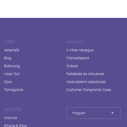
VIBER
VÁLLALAT
Jellemzők
A Viber névjegye
Blog
Márkaközpont
Biztonság
Állások
Viber Out
Feltételek és irányelvek
Díjak
Adatvédelmi szabályzat
Támogatás
Customer Complaints Code
LETÖLTÉS
Magyar
Android
iPhone & iPad