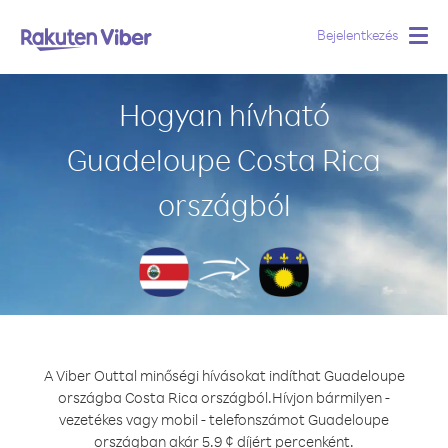
Bejelentkezés
Togg
navig
Hogyan hívható
Guadeloupe Costa Rica
országból
A Viber Outtal minőségi hívásokat indíthat Guadeloupe
országba Costa Rica országból.
Hívjon bármilyen -
vezetékes vagy mobil - telefonszámot Guadeloupe
országban akár 5.9 ¢ díjért percenként.