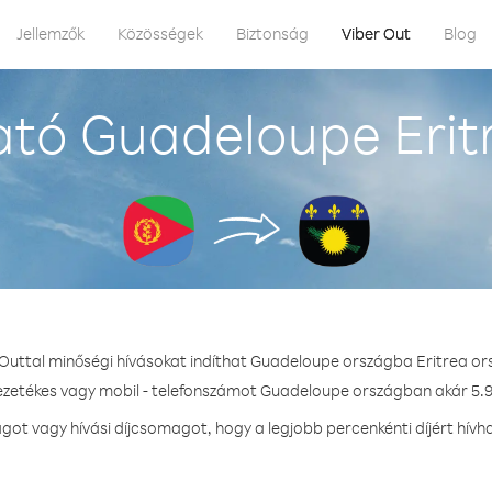
Jellemzők
Közösségek
Biztonság
Viber Out
Blog
tó Guadeloupe Erit
 Outtal minőségi hívásokat indíthat Guadeloupe országba Eritrea or
vezetékes vagy mobil - telefonszámot Guadeloupe országban akár 5.9 
ot vagy hívási díjcsomagot, hogy a legjobb percenkénti díjért hív