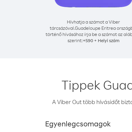
Hívhatja a számot a Viber
tárcsázóval.
Guadeloupe Eritrea ország
történő hívásához írja be a számot az alá
szerint:
+
+
590
Helyi szám
Tippek Guad
A Viber Out több hívásidőt bizt
Egyenlegcsomagok