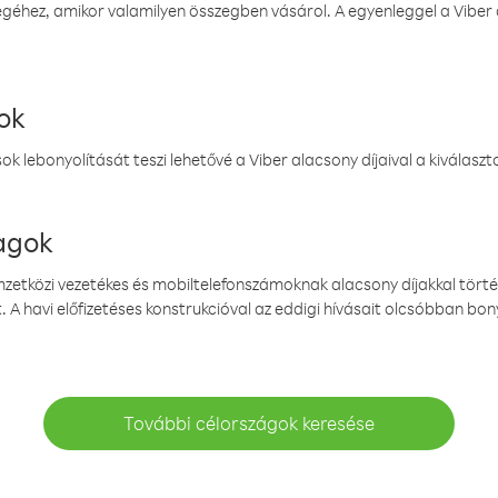
éhez, amikor valamilyen összegben vásárol. A egyenleggel a Viber a
ok
k lebonyolítását teszi lehetővé a Viber alacsony díjaival a kiválas
magok
emzetközi vezetékes és mobiltelefonszámoknak alacsony díjakkal törté
. A havi előfizetéses konstrukcióval az eddigi hívásait olcsóbban bony
További célországok keresése