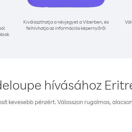
Kiválaszthatja a névjegyet a Viberben, és
Vál
ból
felhívhatja az információs képernyőről
bbiak
eloupe hívásához Eritr
osít kevesebb pénzért. Válasszon rugalmas, alacsony