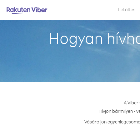
Letöltés
Hogyan hívha
A Viber
Hívjon bármilyen - 
Vásároljon egyenlegcsomag