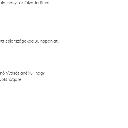
lacsony tarifáival indíthat
ztott célországokba 30 napon át.
nő hívását anélkül, hogy
olíthatja le