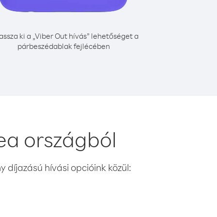
assza ki a „Viber Out hívás” lehetőséget a
párbeszédablak fejlécében
ea országból
 díjazású hívási opcióink közül: