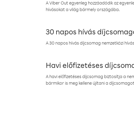
A Viber Out egyenleg hozzáadódik az egyenleg
hívásokat a világ bármely országába.
30 napos hívás díjcsomag
A 30 napos hívás díjcsomag nemzetközi híváso
Havi előfizetéses díjcso
A havi előfizetéses díjcsomag biztosítja a n
bármikor is meg kellene újítani a díjcsomagot