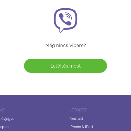
Még nincs Vibere?
Letöltés most
LAT
LETÖLTÉS
 névjegye
Android
özpont
iPhone & iPad