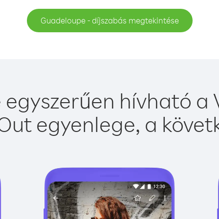
Guadeloupe - díjszabás megtekintése
egyszerűen hívható a V
Out egyenlege, a követk