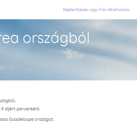
Bejelentkezés
vagy
Fiók létrehozása
rea országból
szágból.
¢ díjért percenként.
hassa Guadeloupe országot.