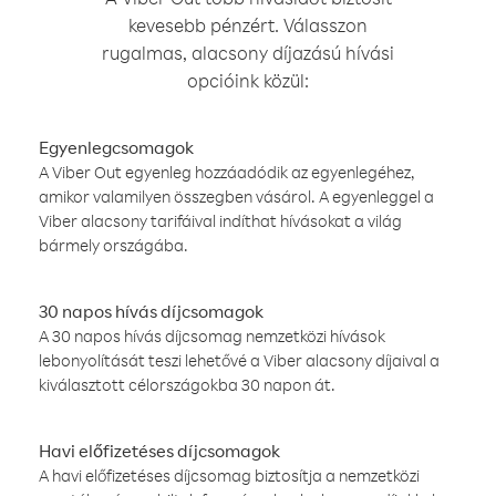
kevesebb pénzért. Válasszon
rugalmas, alacsony díjazású hívási
opcióink közül:
Egyenlegcsomagok
A Viber Out egyenleg hozzáadódik az egyenlegéhez,
amikor valamilyen összegben vásárol. A egyenleggel a
Viber alacsony tarifáival indíthat hívásokat a világ
bármely országába.
30 napos hívás díjcsomagok
A 30 napos hívás díjcsomag nemzetközi hívások
lebonyolítását teszi lehetővé a Viber alacsony díjaival a
kiválasztott célországokba 30 napon át.
Havi előfizetéses díjcsomagok
A havi előfizetéses díjcsomag biztosítja a nemzetközi