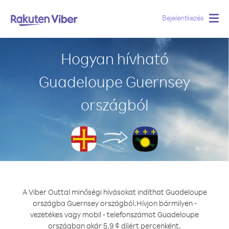
Bejelentkezés
Togg
navig
Hogyan hívható
Guadeloupe Guernsey
országból
A Viber Outtal minőségi hívásokat indíthat Guadeloupe
országba Guernsey országból.
Hívjon bármilyen -
vezetékes vagy mobil - telefonszámot Guadeloupe
országban akár 5.9 ¢ díjért percenként.