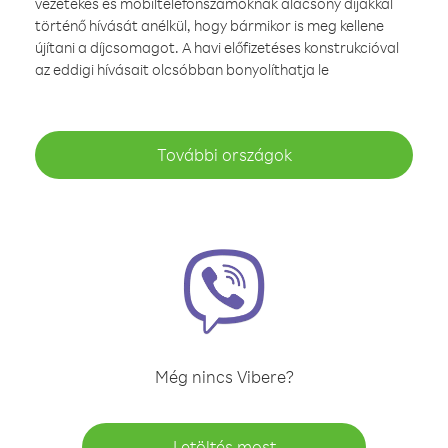
vezetékes és mobiltelefonszámoknak alacsony díjakkal
történő hívását anélkül, hogy bármikor is meg kellene
újítani a díjcsomagot. A havi előfizetéses konstrukcióval
az eddigi hívásait olcsóbban bonyolíthatja le
További országok
Még nincs Vibere?
Letöltés most