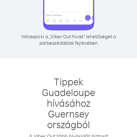
Válassza ki a „Viber Out hívás” lehetőséget a
párbeszédablak fejlécében
Tippek
Guadeloupe
hívásához
Guernsey
országból
A Viber Out több hívásidőt biztosít