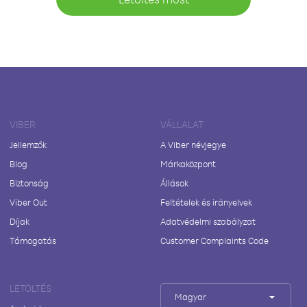
VIBER
VÁLLALAT
Jellemzők
A Viber névjegye
Blog
Márkaközpont
Biztonság
Állások
Viber Out
Feltételek és irányelvek
Díjak
Adatvédelmi szabályzat
Támogatás
Customer Complaints Code
LETÖLTÉS
Magyar