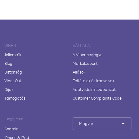
VIBER
VÁLLALAT
Jellemzők
A Viber névjegye
Blog
Márkaközpont
Biztonság
Állások
Viber Out
Feltételek és irányelvek
Díjak
Adatvédelmi szabályzat
Támogatás
Customer Complaints Code
LETÖLTÉS
Magyar
Android
iPhone & iPad