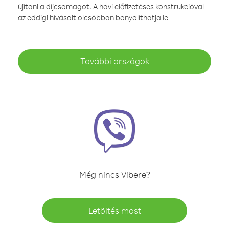
újítani a díjcsomagot. A havi előfizetéses konstrukcióval
az eddigi hívásait olcsóbban bonyolíthatja le
További országok
Még nincs Vibere?
Letöltés most