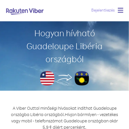
Bejelentkezés
Togg
navig
Hogyan hívható
Guadeloupe Libéria
országból
A Viber Outtal minőségi hívásokat indíthat Guadeloupe
országba Libéria országból.
Hívjon bármilyen - vezetékes
vagy mobil - telefonszámot Guadeloupe országban akár
5.9 ¢ díjért percenként.