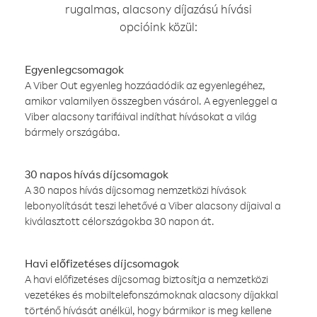
rugalmas, alacsony díjazású hívási
opcióink közül:
Egyenlegcsomagok
A Viber Out egyenleg hozzáadódik az egyenlegéhez,
amikor valamilyen összegben vásárol. A egyenleggel a
Viber alacsony tarifáival indíthat hívásokat a világ
bármely országába.
30 napos hívás díjcsomagok
A 30 napos hívás díjcsomag nemzetközi hívások
lebonyolítását teszi lehetővé a Viber alacsony díjaival a
kiválasztott célországokba 30 napon át.
Havi előfizetéses díjcsomagok
A havi előfizetéses díjcsomag biztosítja a nemzetközi
vezetékes és mobiltelefonszámoknak alacsony díjakkal
történő hívását anélkül, hogy bármikor is meg kellene