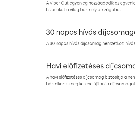
A Viber Out egyenleg hozzáadódik az egyenleg
hívásokat a világ bármely országába.
30 napos hívás díjcsomag
A 30 napos hívás díjcsomag nemzetközi híváso
Havi előfizetéses díjcso
A havi előfizetéses díjcsomag biztosítja a n
bármikor is meg kellene újítani a díjcsomagot