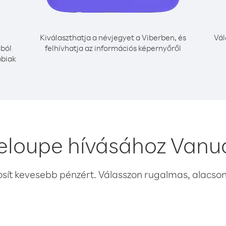
Kiválaszthatja a névjegyet a Viberben, és
Vál
ból
felhívhatja az információs képernyőről
bbiak
loupe hívásához Vanu
osít kevesebb pénzért. Válasszon rugalmas, alacsony