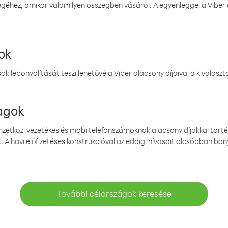
éhez, amikor valamilyen összegben vásárol. A egyenleggel a Viber a
ok
k lebonyolítását teszi lehetővé a Viber alacsony díjaival a kiválas
magok
emzetközi vezetékes és mobiltelefonszámoknak alacsony díjakkal törté
. A havi előfizetéses konstrukcióval az eddigi hívásait olcsóbban bony
További célországok keresése