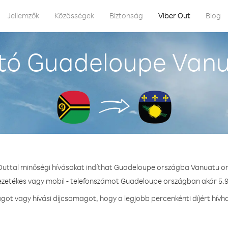
Jellemzők
Közösségek
Biztonság
Viber Out
Blog
tó Guadeloupe Vanu
Outtal minőségi hívásokat indíthat Guadeloupe országba Vanuatu o
vezetékes vagy mobil - telefonszámot Guadeloupe országban akár 5.9 
ot vagy hívási díjcsomagot, hogy a legjobb percenkénti díjért hív