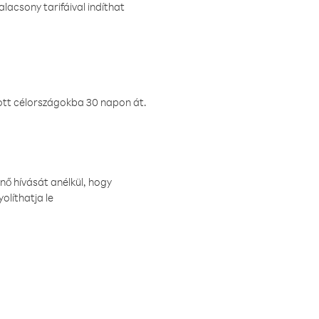
lacsony tarifáival indíthat
ztott célországokba 30 napon át.
nő hívását anélkül, hogy
olíthatja le