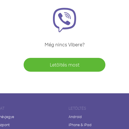
Még nincs Vibere?
Letöltés most
LAT
LETÖLTÉS
 névjegye
Android
özpont
iPhone & iPad