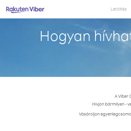
Letöltés
Hogyan hívha
A Viber 
Hívjon bármilyen - 
Vásároljon egyenlegcsomag