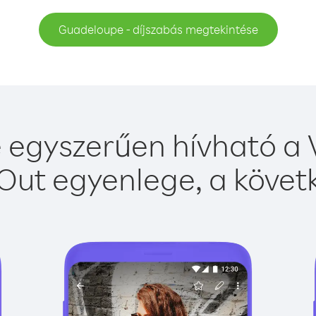
Guadeloupe - díjszabás megtekintése
egyszerűen hívható a V
Out egyenlege, a követk