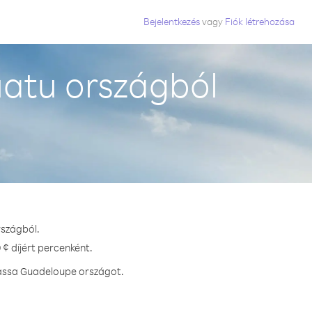
Bejelentkezés
vagy
Fiók létrehozása
atu országból
rszágból.
¢ díjért percenként.
hassa Guadeloupe országot.