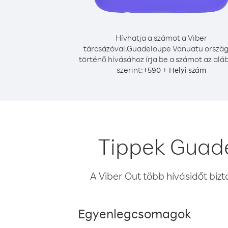
Hívhatja a számot a Viber
tárcsázóval.
Guadeloupe Vanuatu ország
történő hívásához írja be a számot az alá
szerint:
+
+
590
Helyi szám
Tippek Guade
A Viber Out több hívásidőt bizt
Egyenlegcsomagok