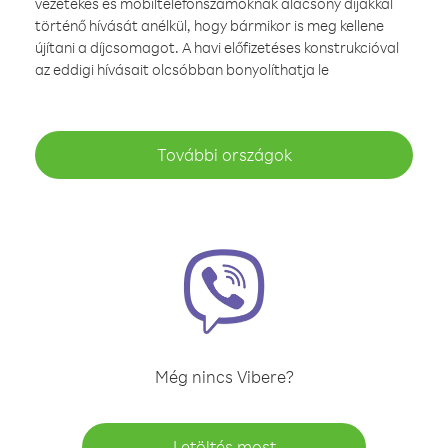
vezetékes és mobiltelefonszámoknak alacsony díjakkal
történő hívását anélkül, hogy bármikor is meg kellene
újítani a díjcsomagot. A havi előfizetéses konstrukcióval
az eddigi hívásait olcsóbban bonyolíthatja le
További országok
Még nincs Vibere?
Letöltés most