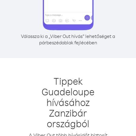
Válassza ki a „Viber Out hívás” lehetőséget a
párbeszédablak fejlécében
Tippek
Guadeloupe
hívásához
Zanzibár
országból
A Viber Out több hívásidőt biztosít