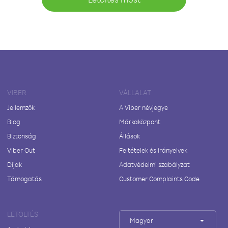
VIBER
VÁLLALAT
Jellemzők
A Viber névjegye
Blog
Márkaközpont
Biztonság
Állások
Viber Out
Feltételek és irányelvek
Díjak
Adatvédelmi szabályzat
Támogatás
Customer Complaints Code
LETÖLTÉS
Magyar