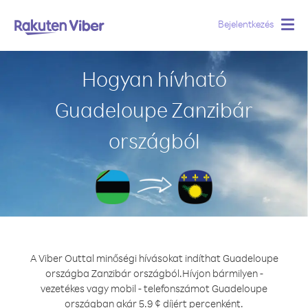
Bejelentkezés
Togg
navig
Hogyan hívható
Guadeloupe Zanzibár
országból
A Viber Outtal minőségi hívásokat indíthat Guadeloupe
országba Zanzibár országból.
Hívjon bármilyen -
vezetékes vagy mobil - telefonszámot Guadeloupe
országban akár 5.9 ¢ díjért percenként.