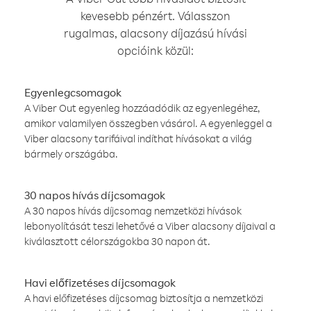
kevesebb pénzért. Válasszon
rugalmas, alacsony díjazású hívási
opcióink közül:
Egyenlegcsomagok
A Viber Out egyenleg hozzáadódik az egyenlegéhez,
amikor valamilyen összegben vásárol. A egyenleggel a
Viber alacsony tarifáival indíthat hívásokat a világ
bármely országába.
30 napos hívás díjcsomagok
A 30 napos hívás díjcsomag nemzetközi hívások
lebonyolítását teszi lehetővé a Viber alacsony díjaival a
kiválasztott célországokba 30 napon át.
Havi előfizetéses díjcsomagok
A havi előfizetéses díjcsomag biztosítja a nemzetközi