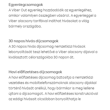
Egyenlegcsomagok
A Viber Out egyenleg hozzáadódik az egyenlegéhez,
amikor valamilyen összegben vásárol. A egyenleggel a
Viber alacsony tarifáival indíthat hívásokat a világ
bármely országába.
30 napos hívás díjcsomagok
A 30 napos hívás díjcsomag nemzetközi hívások
lebonyolítását teszi lehetővé a Viber alacsony díjaival a
kiválasztott célországokba 30 napon át.
Havi előfizetéses díjcsomagok
A havi előfizetéses díjcsomag biztosítja a nemzetközi
vezetékes és mobiltelefonszámoknak alacsony díjakkal
történő hívását anélkül, hogy bármikor is meg kellene
újítani a díjcsomagot. A havi előfizetéses konstrukcióval
az eddigi hívásait olcsóbban bonyolíthatja le