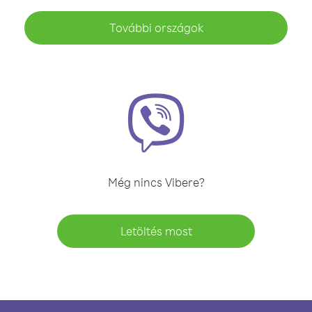
További országok
Még nincs Vibere?
Letöltés most