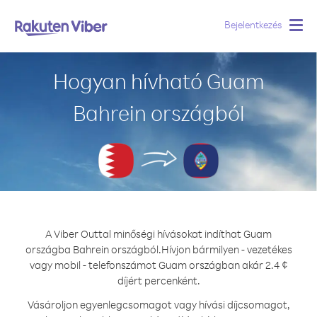
Bejelentkezés
Togg
navig
Hogyan hívható Guam
Bahrein országból
A Viber Outtal minőségi hívásokat indíthat Guam
országba Bahrein országból.
Hívjon bármilyen - vezetékes
vagy mobil - telefonszámot Guam országban akár 2.4 ¢
díjért percenként.
Vásároljon egyenlegcsomagot vagy hívási díjcsomagot,