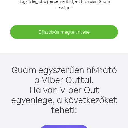
hogy a legjobb percenkénti díjért hívhassa Guam
országot.
Díjszabás megtekintése
Guam egyszerűen hívható
a Viber Outtal.
Ha van Viber Out
egyenlege, a következőket
teheti: