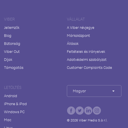
VIBER
VÁLLALAT
Jellemzők
A Viber névjegye
Blog
Márkaközpont
Biztonság
Állások
Viber Out
Feltételek és irányelvek
Díjak
Adatvédelmi szabályzat
Támogatás
Customer Complaints Code
LETÖLTÉS
Magyar
Android
iPhone & iPad
Windows PC
Mac
©
2026
Viber Media S.à r.l.
Linux