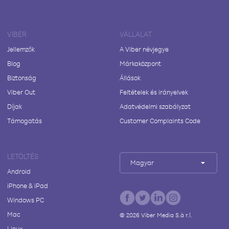
VIBER
VÁLLALAT
Jellemzők
A Viber névjegye
Blog
Márkaközpont
Biztonság
Állások
Viber Out
Feltételek és irányelvek
Díjak
Adatvédelmi szabályzat
Támogatás
Customer Complaints Code
LETÖLTÉS
Magyar
Android
iPhone & iPad
Windows PC
Mac
©
2026
Viber Media S.à r.l.
Linux