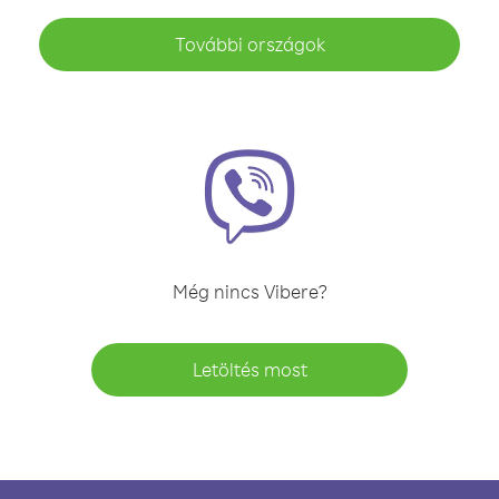
További országok
Még nincs Vibere?
Letöltés most