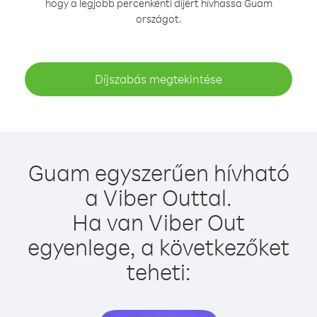
hogy a legjobb percenkénti díjért hívhassa Guam
országot.
Díjszabás megtekintése
Guam egyszerűen hívható
a Viber Outtal.
Ha van Viber Out
egyenlege, a következőket
teheti: