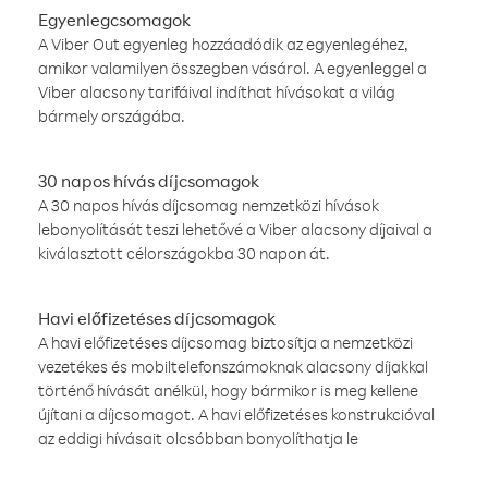
Egyenlegcsomagok
A Viber Out egyenleg hozzáadódik az egyenlegéhez,
amikor valamilyen összegben vásárol. A egyenleggel a
Viber alacsony tarifáival indíthat hívásokat a világ
bármely országába.
30 napos hívás díjcsomagok
A 30 napos hívás díjcsomag nemzetközi hívások
lebonyolítását teszi lehetővé a Viber alacsony díjaival a
kiválasztott célországokba 30 napon át.
Havi előfizetéses díjcsomagok
A havi előfizetéses díjcsomag biztosítja a nemzetközi
vezetékes és mobiltelefonszámoknak alacsony díjakkal
történő hívását anélkül, hogy bármikor is meg kellene
újítani a díjcsomagot. A havi előfizetéses konstrukcióval
az eddigi hívásait olcsóbban bonyolíthatja le