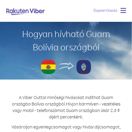
Bejelentkezés
Togg
navig
Hogyan hívható Guam
Bolívia országból
A Viber Outtal minőségi hívásokat indíthat Guam
országba Bolívia országból.
Hívjon bármilyen - vezetékes
vagy mobil - telefonszámot Guam országban akár 2.3 ¢
díjért percenként.
Vásároljon egyenlegcsomagot vagy hívási díjcsomagot,