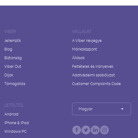
VIBER
VÁLLALAT
Jellemzők
A Viber névjegye
Blog
Márkaközpont
Biztonság
Állások
Viber Out
Feltételek és irányelvek
Díjak
Adatvédelmi szabályzat
Támogatás
Customer Complaints Code
LETÖLTÉS
Magyar
Android
iPhone & iPad
Windows PC