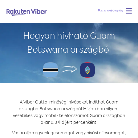
Bejelentkezés
Togg
navig
Hogyan hívható Guam
Botswana országból
A Viber Outtal minőségi hívásokat indíthat Guam
országba Botswana országból.
Hívjon bármilyen -
vezetékes vagy mobil - telefonszámot Guam országban
akár 2.3 ¢ díjért percenként.
Vásároljon egyenlegcsomagot vagy hívási díjcsomagot,