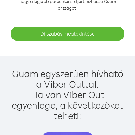
hogy a legjobb percenkénti díjért hívhassa Guam
országot.
Díjszabás megtekintése
Guam egyszerűen hívható
a Viber Outtal.
Ha van Viber Out
egyenlege, a következőket
teheti: