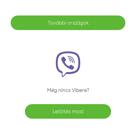
További országok
Még nincs Vibere?
Letöltés most