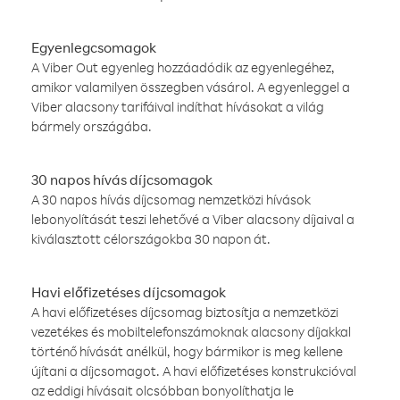
Egyenlegcsomagok
A Viber Out egyenleg hozzáadódik az egyenlegéhez,
amikor valamilyen összegben vásárol. A egyenleggel a
Viber alacsony tarifáival indíthat hívásokat a világ
bármely országába.
30 napos hívás díjcsomagok
A 30 napos hívás díjcsomag nemzetközi hívások
lebonyolítását teszi lehetővé a Viber alacsony díjaival a
kiválasztott célországokba 30 napon át.
Havi előfizetéses díjcsomagok
A havi előfizetéses díjcsomag biztosítja a nemzetközi
vezetékes és mobiltelefonszámoknak alacsony díjakkal
történő hívását anélkül, hogy bármikor is meg kellene
újítani a díjcsomagot. A havi előfizetéses konstrukcióval
az eddigi hívásait olcsóbban bonyolíthatja le