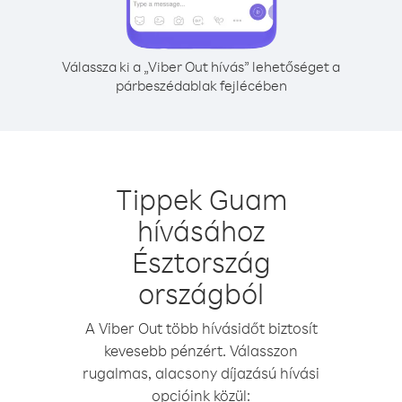
Válassza ki a „Viber Out hívás” lehetőséget a
párbeszédablak fejlécében
Tippek Guam
hívásához
Észtország
országból
A Viber Out több hívásidőt biztosít
kevesebb pénzért. Válasszon
rugalmas, alacsony díjazású hívási
opcióink közül: