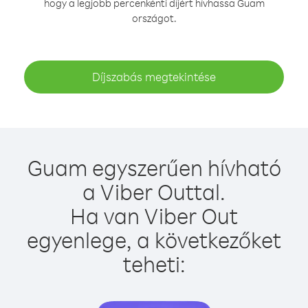
hogy a legjobb percenkénti díjért hívhassa Guam
országot.
Díjszabás megtekintése
Guam egyszerűen hívható
a Viber Outtal.
Ha van Viber Out
egyenlege, a következőket
teheti: