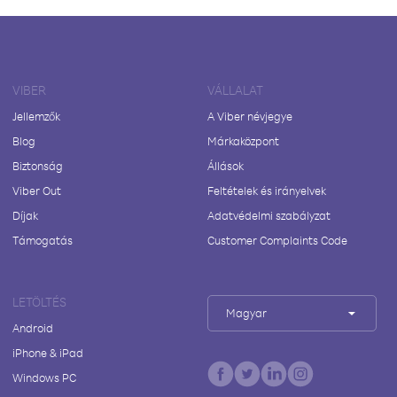
VIBER
VÁLLALAT
Jellemzők
A Viber névjegye
Blog
Márkaközpont
Biztonság
Állások
Viber Out
Feltételek és irányelvek
Díjak
Adatvédelmi szabályzat
Támogatás
Customer Complaints Code
LETÖLTÉS
Magyar
Android
iPhone & iPad
Windows PC