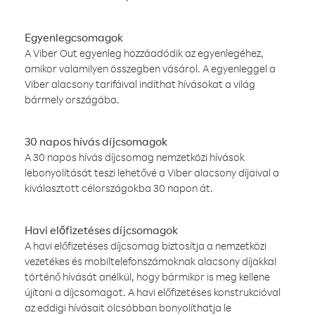
Egyenlegcsomagok
A Viber Out egyenleg hozzáadódik az egyenlegéhez,
amikor valamilyen összegben vásárol. A egyenleggel a
Viber alacsony tarifáival indíthat hívásokat a világ
bármely országába.
30 napos hívás díjcsomagok
A 30 napos hívás díjcsomag nemzetközi hívások
lebonyolítását teszi lehetővé a Viber alacsony díjaival a
kiválasztott célországokba 30 napon át.
Havi előfizetéses díjcsomagok
A havi előfizetéses díjcsomag biztosítja a nemzetközi
vezetékes és mobiltelefonszámoknak alacsony díjakkal
történő hívását anélkül, hogy bármikor is meg kellene
újítani a díjcsomagot. A havi előfizetéses konstrukcióval
az eddigi hívásait olcsóbban bonyolíthatja le