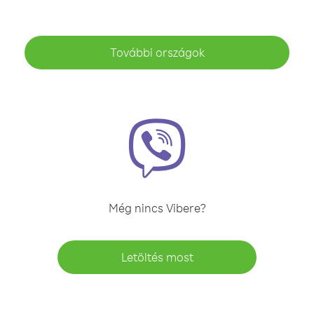
További országok
Még nincs Vibere?
Letöltés most