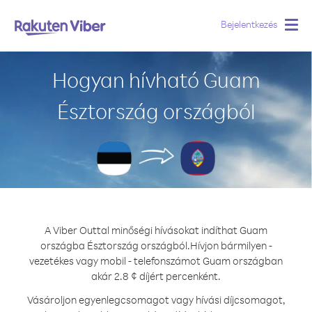
Bejelentkezés
Togg
navig
Hogyan hívható Guam
Észtország országból
A Viber Outtal minőségi hívásokat indíthat Guam
országba Észtország országból.
Hívjon bármilyen -
vezetékes vagy mobil - telefonszámot Guam országban
akár 2.8 ¢ díjért percenként.
Vásároljon egyenlegcsomagot vagy hívási díjcsomagot,