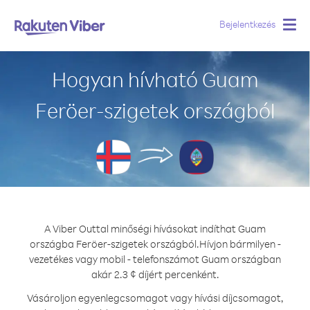
Bejelentkezés
Togg
navig
Hogyan hívható Guam
Feröer-szigetek országból
A Viber Outtal minőségi hívásokat indíthat Guam
országba Feröer-szigetek országból.
Hívjon bármilyen -
vezetékes vagy mobil - telefonszámot Guam országban
akár 2.3 ¢ díjért percenként.
Vásároljon egyenlegcsomagot vagy hívási díjcsomagot,