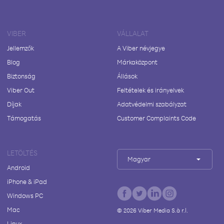
VIBER
VÁLLALAT
Jellemzők
A Viber névjegye
Blog
Márkaközpont
Biztonság
Állások
Viber Out
Feltételek és irányelvek
Díjak
Adatvédelmi szabályzat
Támogatás
Customer Complaints Code
LETÖLTÉS
Magyar
Android
iPhone & iPad
Windows PC
Mac
©
2026
Viber Media S.à r.l.
Linux