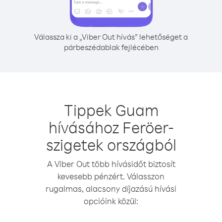
Válassza ki a „Viber Out hívás” lehetőséget a
párbeszédablak fejlécében
Tippek Guam
hívásához Feröer-
szigetek országból
A Viber Out több hívásidőt biztosít
kevesebb pénzért. Válasszon
rugalmas, alacsony díjazású hívási
opcióink közül: