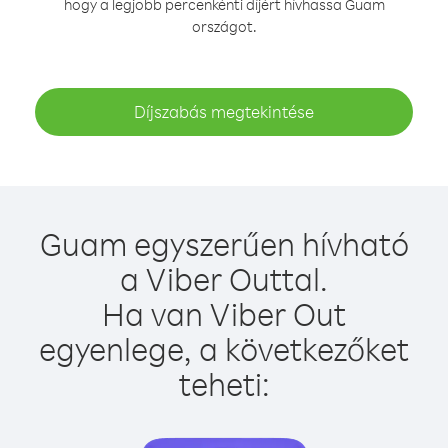
hogy a legjobb percenkénti díjért hívhassa Guam
országot.
Díjszabás megtekintése
Guam egyszerűen hívható
a Viber Outtal.
Ha van Viber Out
egyenlege, a következőket
teheti: