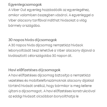
Egyenlegcsomagok
A Viber Out egyenleg hozzáadódik az egyenlegéhez,
amikor valamilyen összegben vásárol. A egyenleggel a
Viber alacsony tarifáival indíthat hívásokat a világ
bármely országába.
30 napos hívás díjcsomagok
A 30 napos hívás díjcsomag nemzetközi hívások
lebonyolítását teszi lehetővé a Viber alacsony díjaival a
kiválasztott célországokba 30 napon át.
Havi előfizetéses díjcsomagok
A havi előfizetéses díjcsomag biztosítja a nemzetközi
vezetékes és mobiltelefonszámoknak alacsony díjakkal
történő hívását anélkül, hogy bármikor is meg kellene
újítani a díjcsomagot. A havi előfizetéses konstrukcióval
az eddigi hívásait olcsóbban bonyolíthatja le