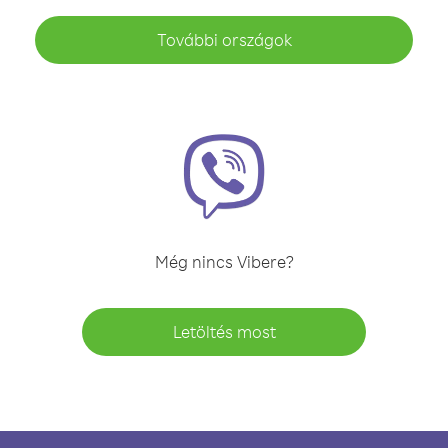
További országok
Még nincs Vibere?
Letöltés most