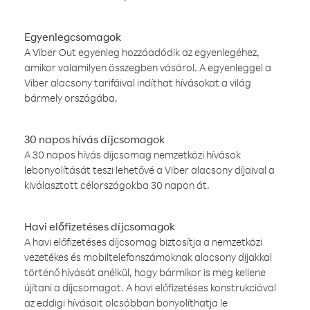
Egyenlegcsomagok
A Viber Out egyenleg hozzáadódik az egyenlegéhez,
amikor valamilyen összegben vásárol. A egyenleggel a
Viber alacsony tarifáival indíthat hívásokat a világ
bármely országába.
30 napos hívás díjcsomagok
A 30 napos hívás díjcsomag nemzetközi hívások
lebonyolítását teszi lehetővé a Viber alacsony díjaival a
kiválasztott célországokba 30 napon át.
Havi előfizetéses díjcsomagok
A havi előfizetéses díjcsomag biztosítja a nemzetközi
vezetékes és mobiltelefonszámoknak alacsony díjakkal
történő hívását anélkül, hogy bármikor is meg kellene
újítani a díjcsomagot. A havi előfizetéses konstrukcióval
az eddigi hívásait olcsóbban bonyolíthatja le