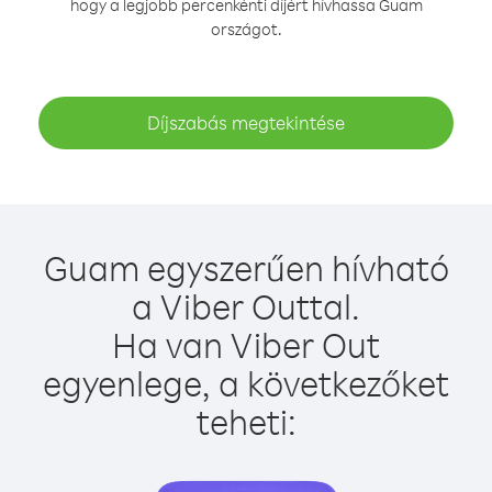
hogy a legjobb percenkénti díjért hívhassa Guam
országot.
Díjszabás megtekintése
Guam egyszerűen hívható
a Viber Outtal.
Ha van Viber Out
egyenlege, a következőket
teheti: