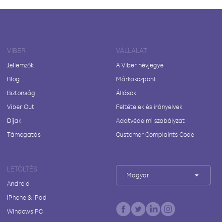
VIBER
VÁLLALAT
Jellemzők
A Viber névjegye
Blog
Márkaközpont
Biztonság
Állások
Viber Out
Feltételek és irányelvek
Díjak
Adatvédelmi szabályzat
Támogatás
Customer Complaints Code
LETÖLTÉS
Magyar
Android
iPhone & iPad
Windows PC