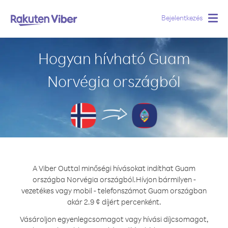
Bejelentkezés
Togg
navig
Hogyan hívható Guam
Norvégia országból
A Viber Outtal minőségi hívásokat indíthat Guam
országba Norvégia országból.
Hívjon bármilyen -
vezetékes vagy mobil - telefonszámot Guam országban
akár 2.9 ¢ díjért percenként.
Vásároljon egyenlegcsomagot vagy hívási díjcsomagot,