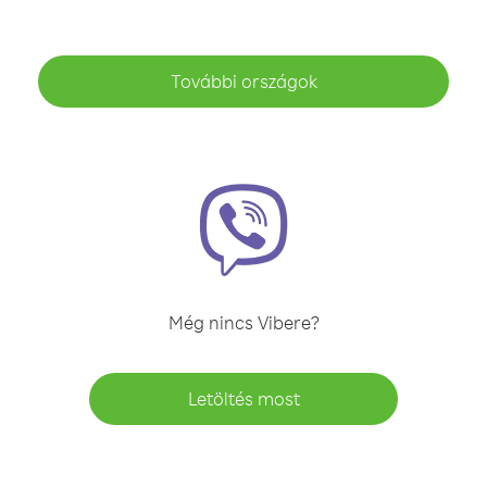
További országok
Még nincs Vibere?
Letöltés most