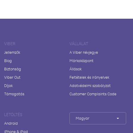
VIBER
VÁLLALAT
Jellemzők
A Viber névjegye
Blog
Márkaközpont
Biztonság
Állások
Viber Out
Feltételek és irányelvek
Díjak
Adatvédelmi szabályzat
Támogatás
Customer Complaints Code
LETÖLTÉS
Magyar
Android
iPhone & iPad