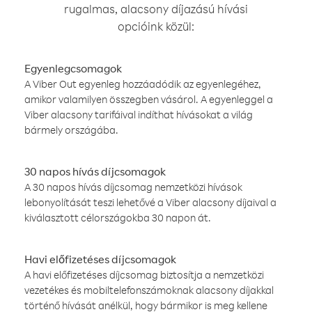
rugalmas, alacsony díjazású hívási
opcióink közül:
Egyenlegcsomagok
A Viber Out egyenleg hozzáadódik az egyenlegéhez,
amikor valamilyen összegben vásárol. A egyenleggel a
Viber alacsony tarifáival indíthat hívásokat a világ
bármely országába.
30 napos hívás díjcsomagok
A 30 napos hívás díjcsomag nemzetközi hívások
lebonyolítását teszi lehetővé a Viber alacsony díjaival a
kiválasztott célországokba 30 napon át.
Havi előfizetéses díjcsomagok
A havi előfizetéses díjcsomag biztosítja a nemzetközi
vezetékes és mobiltelefonszámoknak alacsony díjakkal
történő hívását anélkül, hogy bármikor is meg kellene