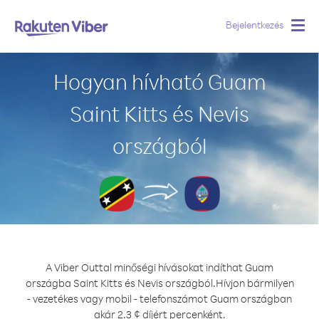
Bejelentkezés
Togg
navig
Hogyan hívható Guam
Saint Kitts és Nevis
országból
A Viber Outtal minőségi hívásokat indíthat Guam
országba Saint Kitts és Nevis országból.
Hívjon bármilyen
- vezetékes vagy mobil - telefonszámot Guam országban
akár 2.3 ¢ díjért percenként.