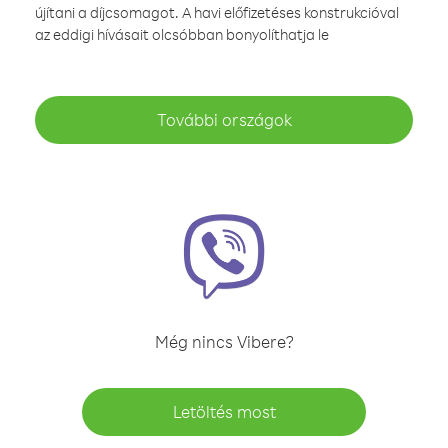
újítani a díjcsomagot. A havi előfizetéses konstrukcióval
az eddigi hívásait olcsóbban bonyolíthatja le
További országok
Még nincs Vibere?
Letöltés most