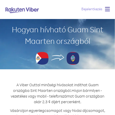
Bejelentkezés
Togg
navig
Hogyan hívható Guam Sint
Maarten országból
A Viber Outtal minőségi hívásokat indíthat Guam
országba Sint Maarten országból.
Hívjon bármilyen -
vezetékes vagy mobil - telefonszámot Guam országban
akár 2.3 ¢ díjért percenként.
Vásároljon egyenlegcsomagot vagy hívási díjcsomagot,