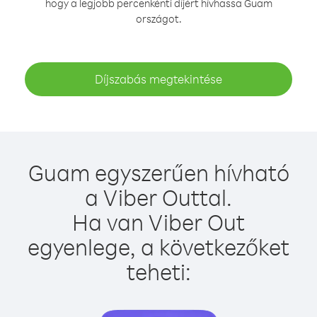
hogy a legjobb percenkénti díjért hívhassa Guam
országot.
Díjszabás megtekintése
Guam egyszerűen hívható
a Viber Outtal.
Ha van Viber Out
egyenlege, a következőket
teheti: