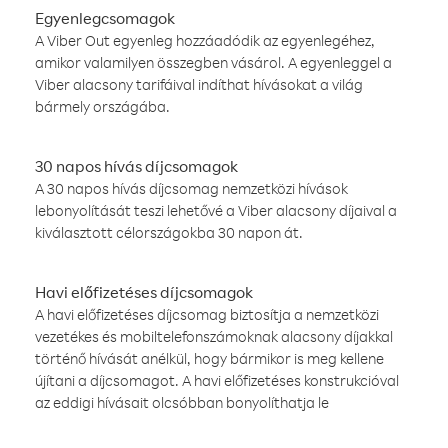
Egyenlegcsomagok
A Viber Out egyenleg hozzáadódik az egyenlegéhez,
amikor valamilyen összegben vásárol. A egyenleggel a
Viber alacsony tarifáival indíthat hívásokat a világ
bármely országába.
30 napos hívás díjcsomagok
A 30 napos hívás díjcsomag nemzetközi hívások
lebonyolítását teszi lehetővé a Viber alacsony díjaival a
kiválasztott célországokba 30 napon át.
Havi előfizetéses díjcsomagok
A havi előfizetéses díjcsomag biztosítja a nemzetközi
vezetékes és mobiltelefonszámoknak alacsony díjakkal
történő hívását anélkül, hogy bármikor is meg kellene
újítani a díjcsomagot. A havi előfizetéses konstrukcióval
az eddigi hívásait olcsóbban bonyolíthatja le