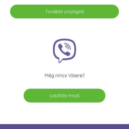
További országok
Még nincs Vibere?
Letöltés most