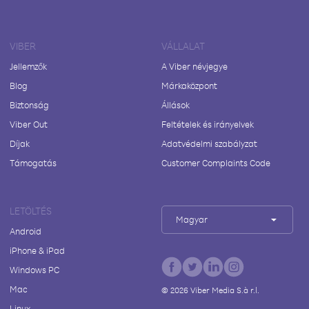
VIBER
VÁLLALAT
Jellemzők
A Viber névjegye
Blog
Márkaközpont
Biztonság
Állások
Viber Out
Feltételek és irányelvek
Díjak
Adatvédelmi szabályzat
Támogatás
Customer Complaints Code
LETÖLTÉS
Magyar
Android
iPhone & iPad
Windows PC
Mac
©
2026
Viber Media S.à r.l.
Linux