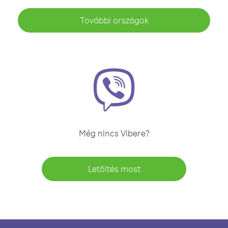
További országok
Még nincs Vibere?
Letöltés most