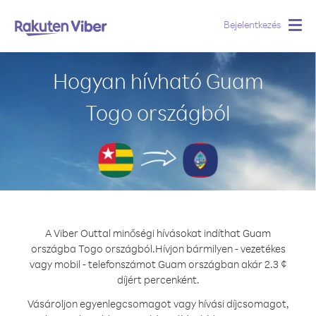
Bejelentkezés
Togg
navig
Hogyan hívható Guam
Togo országból
A Viber Outtal minőségi hívásokat indíthat Guam
országba Togo országból.
Hívjon bármilyen - vezetékes
vagy mobil - telefonszámot Guam országban akár 2.3 ¢
díjért percenként.
Vásároljon egyenlegcsomagot vagy hívási díjcsomagot,