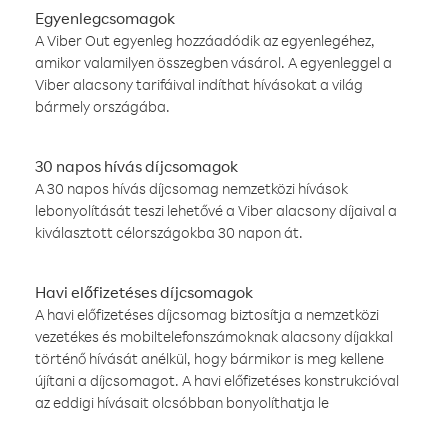
Egyenlegcsomagok
A Viber Out egyenleg hozzáadódik az egyenlegéhez,
amikor valamilyen összegben vásárol. A egyenleggel a
Viber alacsony tarifáival indíthat hívásokat a világ
bármely országába.
30 napos hívás díjcsomagok
A 30 napos hívás díjcsomag nemzetközi hívások
lebonyolítását teszi lehetővé a Viber alacsony díjaival a
kiválasztott célországokba 30 napon át.
Havi előfizetéses díjcsomagok
A havi előfizetéses díjcsomag biztosítja a nemzetközi
vezetékes és mobiltelefonszámoknak alacsony díjakkal
történő hívását anélkül, hogy bármikor is meg kellene
újítani a díjcsomagot. A havi előfizetéses konstrukcióval
az eddigi hívásait olcsóbban bonyolíthatja le