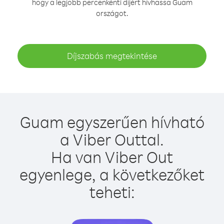
hogy a legjobb percenkénti díjért hívhassa Guam
országot.
Díjszabás megtekintése
Guam egyszerűen hívható
a Viber Outtal.
Ha van Viber Out
egyenlege, a következőket
teheti: