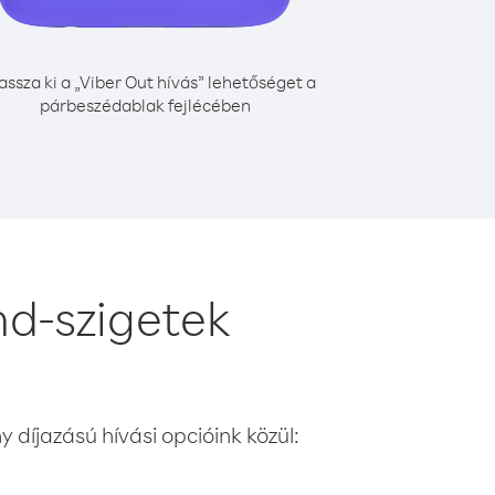
assza ki a „Viber Out hívás” lehetőséget a
párbeszédablak fejlécében
d-szigetek
 díjazású hívási opcióink közül: