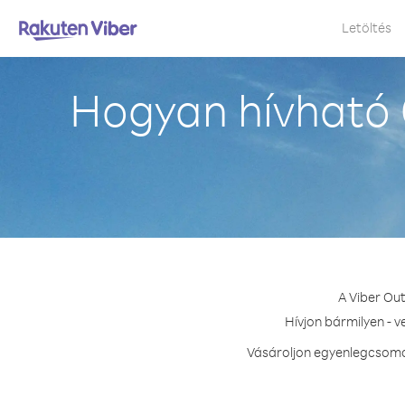
Letöltés
Hogyan hívható 
A Viber Ou
Hívjon bármilyen - 
Vásároljon egyenlegcsomag