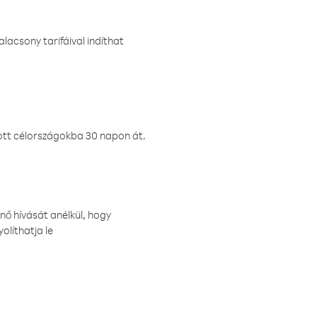
lacsony tarifáival indíthat
ztott célországokba 30 napon át.
nő hívását anélkül, hogy
olíthatja le