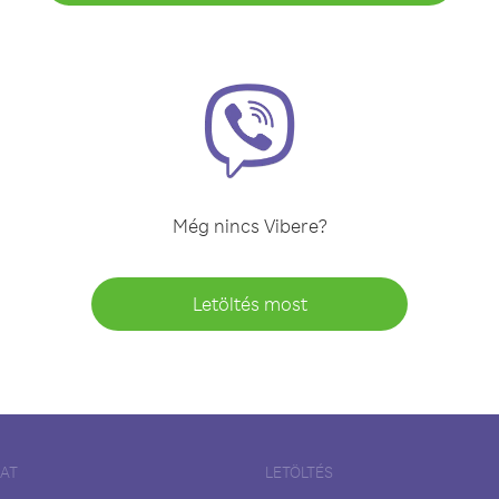
Még nincs Vibere?
Letöltés most
LAT
LETÖLTÉS