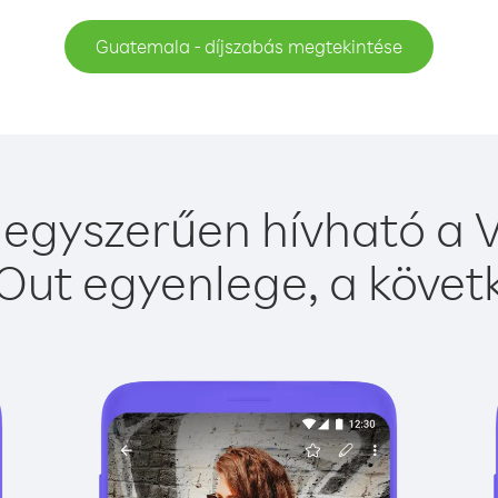
Guatemala - díjszabás megtekintése
gyszerűen hívható a V
Out egyenlege, a követk