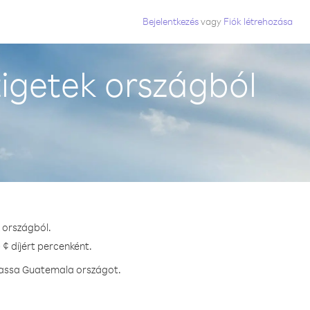
Bejelentkezés
vagy
Fiók létrehozása
igetek országból
 országból.
¢ díjért percenként.
vhassa Guatemala országot.