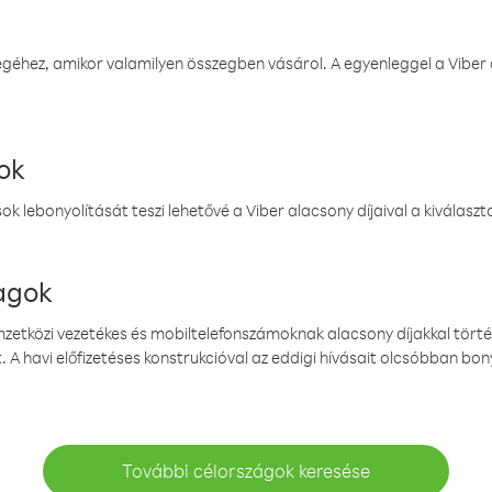
éhez, amikor valamilyen összegben vásárol. A egyenleggel a Viber a
ok
k lebonyolítását teszi lehetővé a Viber alacsony díjaival a kiválas
magok
emzetközi vezetékes és mobiltelefonszámoknak alacsony díjakkal törté
. A havi előfizetéses konstrukcióval az eddigi hívásait olcsóbban bony
További célországok keresése