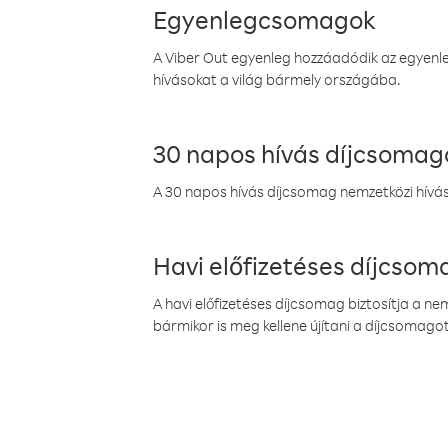
Egyenlegcsomagok
A Viber Out egyenleg hozzáadódik az egyenleg
hívásokat a világ bármely országába.
30 napos hívás díjcsomag
A 30 napos hívás díjcsomag nemzetközi híváso
Havi előfizetéses díjcso
A havi előfizetéses díjcsomag biztosítja a n
bármikor is meg kellene újítani a díjcsomagot