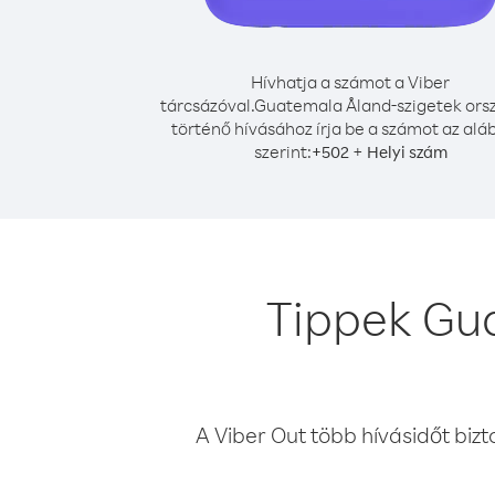
Hívhatja a számot a Viber
tárcsázóval.
Guatemala Åland-szigetek ors
történő hívásához írja be a számot az alá
szerint:
+
+
502
Helyi szám
Tippek Gu
A Viber Out több hívásidőt bizt