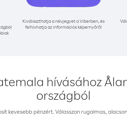
Kiválaszthatja a névjegyet a Viberben, és
Vál
zágból
felhívhatja az információs képernyőről
bbiak
atemala hívásához Ålan
országból
osít kevesebb pénzért. Válasszon rugalmas, alacsony