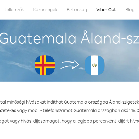
Jellemzők
Közösségek
Biztonság
Viber Out
Blog
Guatemala Åland-sz
ttal minőségi hívásokat indíthat Guatemala országba Åland-szigetek
vezetékes vagy mobil - telefonszámot Guatemala országban akár 15.0 
ot vagy hívási díjcsomagot, hogy a legjobb percenkénti díjért hí