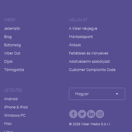
VIBER
VÁLLALAT
Jellemzők
A Viber névjegye
Blog
Márkaközpont
Biztonság
Állások
Viber Out
Feltételek és irányelvek
Díjak
Adatvédelmi szabályzat
Támogatás
Customer Complaints Code
LETÖLTÉS
Magyar
Android
iPhone & iPad
Windows PC
Mac
©
2026
Viber Media S.à r.l.
Linux