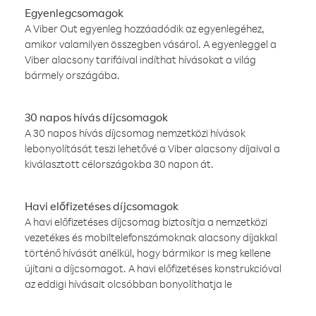
Egyenlegcsomagok
A Viber Out egyenleg hozzáadódik az egyenlegéhez,
amikor valamilyen összegben vásárol. A egyenleggel a
Viber alacsony tarifáival indíthat hívásokat a világ
bármely országába.
30 napos hívás díjcsomagok
A 30 napos hívás díjcsomag nemzetközi hívások
lebonyolítását teszi lehetővé a Viber alacsony díjaival a
kiválasztott célországokba 30 napon át.
Havi előfizetéses díjcsomagok
A havi előfizetéses díjcsomag biztosítja a nemzetközi
vezetékes és mobiltelefonszámoknak alacsony díjakkal
történő hívását anélkül, hogy bármikor is meg kellene
újítani a díjcsomagot. A havi előfizetéses konstrukcióval
az eddigi hívásait olcsóbban bonyolíthatja le