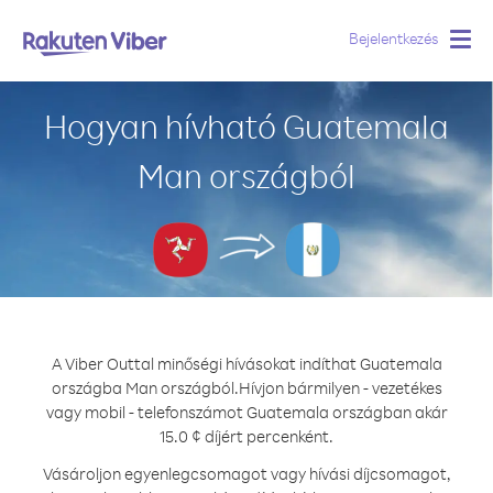
Bejelentkezés
Togg
navig
Hogyan hívható Guatemala
Man országból
A Viber Outtal minőségi hívásokat indíthat Guatemala
országba Man országból.
Hívjon bármilyen - vezetékes
vagy mobil - telefonszámot Guatemala országban akár
15.0 ¢ díjért percenként.
Vásároljon egyenlegcsomagot vagy hívási díjcsomagot,