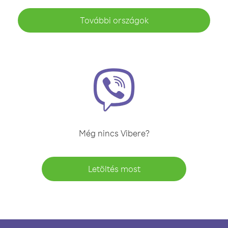
További országok
Még nincs Vibere?
Letöltés most