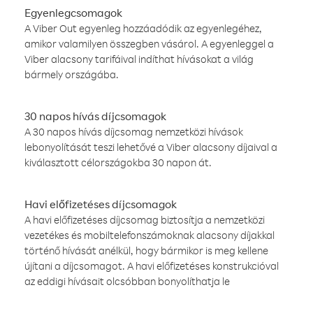
Egyenlegcsomagok
A Viber Out egyenleg hozzáadódik az egyenlegéhez,
amikor valamilyen összegben vásárol. A egyenleggel a
Viber alacsony tarifáival indíthat hívásokat a világ
bármely országába.
30 napos hívás díjcsomagok
A 30 napos hívás díjcsomag nemzetközi hívások
lebonyolítását teszi lehetővé a Viber alacsony díjaival a
kiválasztott célországokba 30 napon át.
Havi előfizetéses díjcsomagok
A havi előfizetéses díjcsomag biztosítja a nemzetközi
vezetékes és mobiltelefonszámoknak alacsony díjakkal
történő hívását anélkül, hogy bármikor is meg kellene
újítani a díjcsomagot. A havi előfizetéses konstrukcióval
az eddigi hívásait olcsóbban bonyolíthatja le