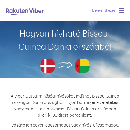
Bejelentkezés
Togg
navig
Hogyan hívható Bissau-
Guinea Dánia országból
A Viber Outtal minőségi hívásokat indíthat Bissau-Guinea
országba Dánia országból.
Hívjon bármilyen - vezetékes
vagy mobil - telefonszámot Bissau-Guinea országban
akár $1.38 díjért percenként.
Vásároljon egyenlegcsomagot vagy hívási díjcsomagot,