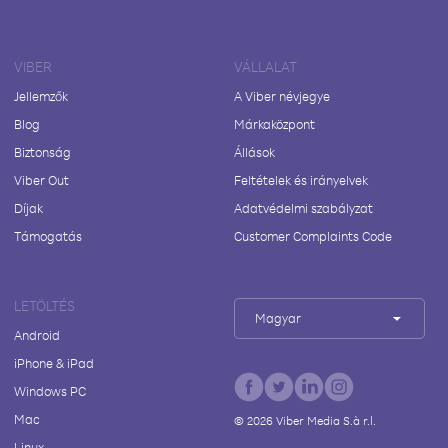
VIBER
VÁLLALAT
Jellemzők
A Viber névjegye
Blog
Márkaközpont
Biztonság
Állások
Viber Out
Feltételek és irányelvek
Díjak
Adatvédelmi szabályzat
Támogatás
Customer Complaints Code
LETÖLTÉS
Magyar
Android
iPhone & iPad
Windows PC
Mac
©
2026
Viber Media S.à r.l.
Linux