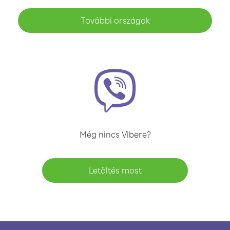
További országok
Még nincs Vibere?
Letöltés most