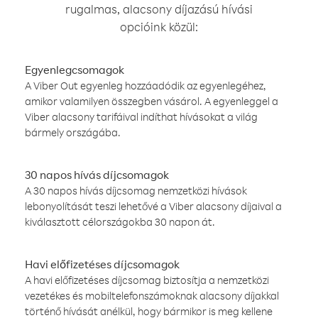
rugalmas, alacsony díjazású hívási
opcióink közül:
Egyenlegcsomagok
A Viber Out egyenleg hozzáadódik az egyenlegéhez,
amikor valamilyen összegben vásárol. A egyenleggel a
Viber alacsony tarifáival indíthat hívásokat a világ
bármely országába.
30 napos hívás díjcsomagok
A 30 napos hívás díjcsomag nemzetközi hívások
lebonyolítását teszi lehetővé a Viber alacsony díjaival a
kiválasztott célországokba 30 napon át.
Havi előfizetéses díjcsomagok
A havi előfizetéses díjcsomag biztosítja a nemzetközi
vezetékes és mobiltelefonszámoknak alacsony díjakkal
történő hívását anélkül, hogy bármikor is meg kellene