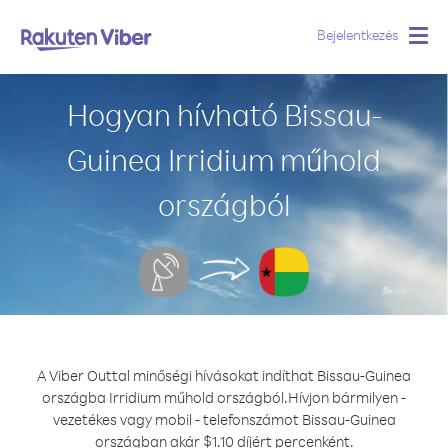
Bejelentkezés
Togg
navig
Hogyan hívható Bissau-
Guinea Irridium műhold
országból
A Viber Outtal minőségi hívásokat indíthat Bissau-Guinea
országba Irridium műhold országból.
Hívjon bármilyen -
vezetékes vagy mobil - telefonszámot Bissau-Guinea
országban akár $1.10 díjért percenként.