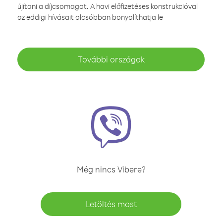
újítani a díjcsomagot. A havi előfizetéses konstrukcióval
az eddigi hívásait olcsóbban bonyolíthatja le
További országok
Még nincs Vibere?
Letöltés most