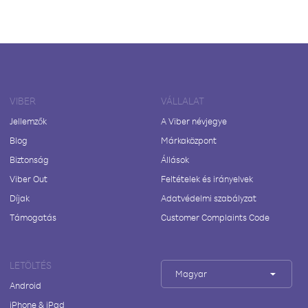
VIBER
VÁLLALAT
Jellemzők
A Viber névjegye
Blog
Márkaközpont
Biztonság
Állások
Viber Out
Feltételek és irányelvek
Díjak
Adatvédelmi szabályzat
Támogatás
Customer Complaints Code
LETÖLTÉS
Magyar
Android
iPhone & iPad