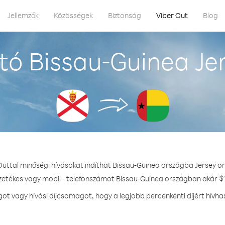
Jellemzők
Közösségek
Biztonság
Viber Out
Blog
ó Bissau-Guinea Je
Outtal minőségi hívásokat indíthat Bissau-Guinea országba Jersey o
ezetékes vagy mobil - telefonszámot Bissau-Guinea országban akár $1.
t vagy hívási díjcsomagot, hogy a legjobb percenkénti díjért hívha