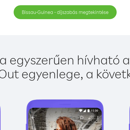
Bissau-Guinea - díjszabás megtekintése
a egyszerűen hívható a 
Out egyenlege, a követk