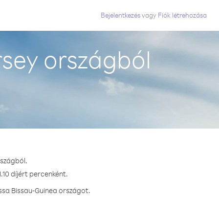
Bejelentkezés
vagy
Fiók létrehozása
rsey országból
rszágból.
10 díjért percenként.
ssa Bissau-Guinea országot.