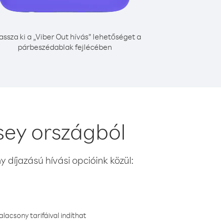
assza ki a „Viber Out hívás” lehetőséget a
párbeszédablak fejlécében
sey országból
 díjazású hívási opcióink közül:
lacsony tarifáival indíthat