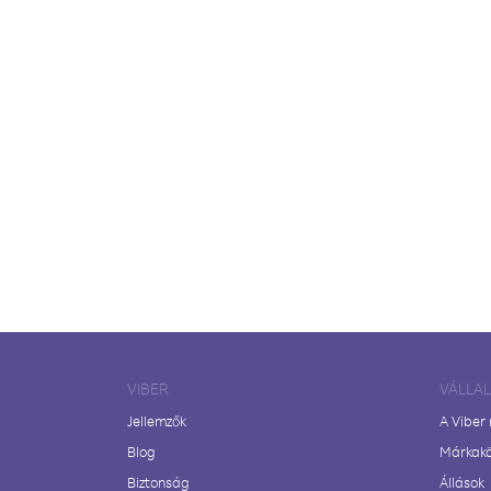
VIBER
VÁLLA
Jellemzők
A Viber
Blog
Márkak
Biztonság
Állások