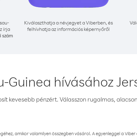
sau-
Kiválaszthatja a névjegyet a Viberben, és
Vál
 írja
felhívhatja az információs képernyőről
i szám
u-Guinea hívásához Jer
osít kevesebb pénzért. Válasszon rugalmas, alacsony
éhez, amikor valamilyen összegben vásárol. A egyenleggel a Viber a