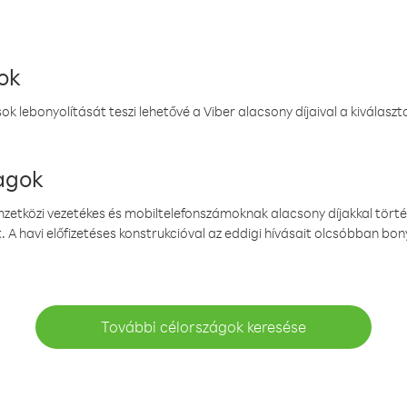
ok
k lebonyolítását teszi lehetővé a Viber alacsony díjaival a kiválas
magok
emzetközi vezetékes és mobiltelefonszámoknak alacsony díjakkal törté
. A havi előfizetéses konstrukcióval az eddigi hívásait olcsóbban bony
További célországok keresése