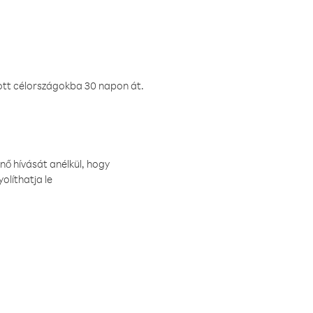
ztott célországokba 30 napon át.
nő hívását anélkül, hogy
olíthatja le