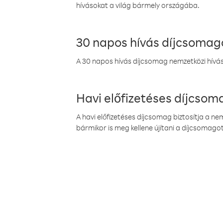
hívásokat a világ bármely országába.
30 napos hívás díjcsomag
A 30 napos hívás díjcsomag nemzetközi híváso
Havi előfizetéses díjcso
A havi előfizetéses díjcsomag biztosítja a n
bármikor is meg kellene újítani a díjcsomagot