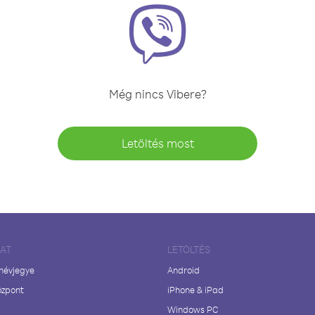
Még nincs Vibere?
Letöltés most
LAT
LETÖLTÉS
 névjegye
Android
özpont
iPhone & iPad
Windows PC