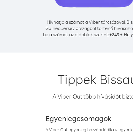
Hívhatja a számot a Viber tárcsázóval.
Bis
Guinea Jersey országból történő hívásához
be a számot az alábbiak szerint:
+
+
245
Hely
Tippek Bissa
A Viber Out több hívásidőt bizt
Egyenlegcsomagok
A Viber Out egyenleg hozzáadódik az egyenleg