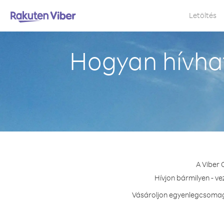
Letöltés
Hogyan hívhat
A Viber 
Hívjon bármilyen - v
Vásároljon egyenlegcsomago