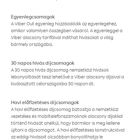
Egyenlegcsomagok
A Viber Out egyenleg hozzáadódik az egyenlegéhez,
amikor valamilyen összegben vásárol. A egyenleggel a
Viber alacsony tarifáival indíthat hívásokat a világ
bármely országába.
30 napos hívás díjcsomagok
A 30 napos hívás díjcsomag nemzetközi hívások
lebonyolítását teszi lehetővé a Viber alacsony díjaival a
kiválasztott célországokba 30 napon át.
Havi előfizetéses díjcsomagok
A havi előfizetéses díjcsomag biztosítja a nemzetközi
vezetékes és mobiltelefonszámoknak alacsony díjakkal
történő hívását anélkül, hogy bármikor is meg kellene
újítani a díjcsomagot. A havi előfizetéses konstrukcióval
az eddigi hívásait olcsóbban bonyolíthatja le