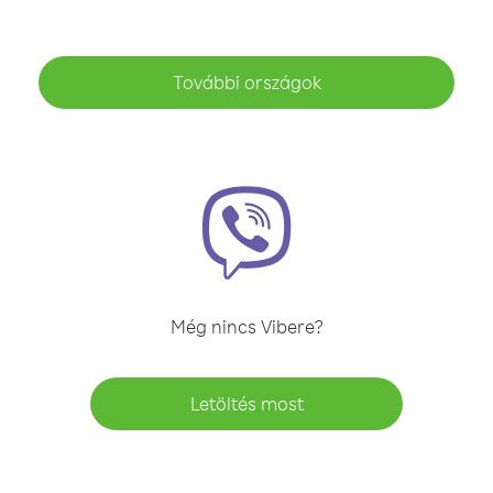
További országok
Még nincs Vibere?
Letöltés most