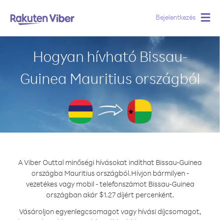
Bejelentkezés
Togg
navig
Hogyan hívható Bissau-
Guinea Mauritius országból
A Viber Outtal minőségi hívásokat indíthat Bissau-Guinea
országba Mauritius országból.
Hívjon bármilyen -
vezetékes vagy mobil - telefonszámot Bissau-Guinea
országban akár $1.27 díjért percenként.
Vásároljon egyenlegcsomagot vagy hívási díjcsomagot,