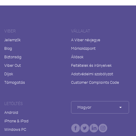
VIBER
VÁLLALAT
Jellemzők
A Viber névjegye
Blog
Márkaközpont
Biztonság
Állások
Viber Out
Feltételek és irányelvek
Díjak
Adatvédelmi szabályzat
Támogatás
Customer Complaints Code
LETÖLTÉS
Magyar
Android
iPhone & iPad
Windows PC