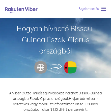
Bejelentkezés
Togg
navig
Hogyan hívható Bissau-
Guinea Észak-Ciprus
országból
A Viber Outtal minőségi hívásokat indíthat Bissau-Guinea
országba Észak-Ciprus országból.
Hívjon bármilyen -
vezetékes vagy mobil - telefonszámot Bissau-Guinea
országban akár $1.10 díjért percenként.