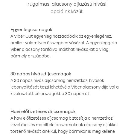
rugalmas, alacsony díjazású hívási
opcióink közül:
Egyenlegcsomagok
A Viber Out egyenleg hozzáadódik az egyenlegéhez,
amikor valamilyen összegben vásárol. A egyenleggel a
Viber alacsony tarifáival indíthat hívásokat a világ
bármely országába.
30 napos hívás díjcsomagok
A 30 napos hívás díjcsomag nemzetközi hívások
lebonyolítását teszi lehetővé a Viber alacsony díjaival a
kiválasztott célországokba 30 napon át.
Havi előfizetéses díjcsomagok
A havi előfizetéses díjcsomag biztosítja a nemzetközi
vezetékes és mobiltelefonszámoknak alacsony díjakkal
történő hívását anélkül, hogy bármikor is meg kellene