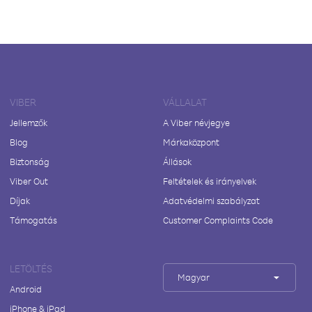
VIBER
VÁLLALAT
Jellemzők
A Viber névjegye
Blog
Márkaközpont
Biztonság
Állások
Viber Out
Feltételek és irányelvek
Díjak
Adatvédelmi szabályzat
Támogatás
Customer Complaints Code
LETÖLTÉS
Magyar
Android
iPhone & iPad