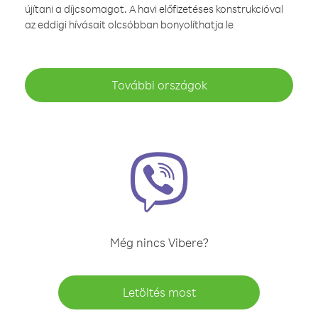
újítani a díjcsomagot. A havi előfizetéses konstrukcióval
az eddigi hívásait olcsóbban bonyolíthatja le
További országok
Még nincs Vibere?
Letöltés most