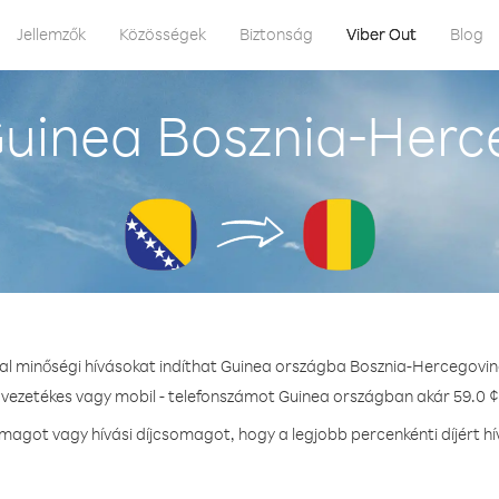
Jellemzők
Közösségek
Biztonság
Viber Out
Blog
uinea Bosznia-Herc
tal minőségi hívásokat indíthat Guinea országba Bosznia-Hercegovin
- vezetékes vagy mobil - telefonszámot Guinea országban akár 59.0 ¢ 
agot vagy hívási díjcsomagot, hogy a legjobb percenkénti díjért h