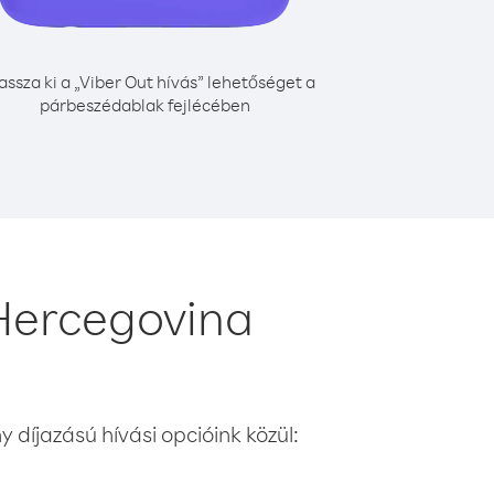
assza ki a „Viber Out hívás” lehetőséget a
párbeszédablak fejlécében
Hercegovina
 díjazású hívási opcióink közül: