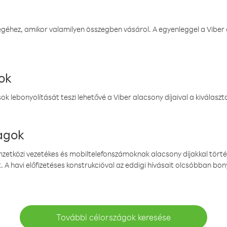
éhez, amikor valamilyen összegben vásárol. A egyenleggel a Viber a
ok
k lebonyolítását teszi lehetővé a Viber alacsony díjaival a kiválas
magok
emzetközi vezetékes és mobiltelefonszámoknak alacsony díjakkal törté
. A havi előfizetéses konstrukcióval az eddigi hívásait olcsóbban bony
További célországok keresése