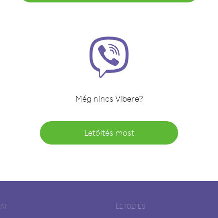
Még nincs Vibere?
Letöltés most
LAT
LETÖLTÉS