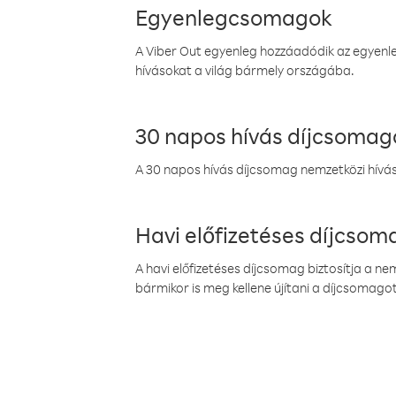
Egyenlegcsomagok
A Viber Out egyenleg hozzáadódik az egyenleg
hívásokat a világ bármely országába.
30 napos hívás díjcsomag
A 30 napos hívás díjcsomag nemzetközi híváso
Havi előfizetéses díjcso
A havi előfizetéses díjcsomag biztosítja a n
bármikor is meg kellene újítani a díjcsomagot