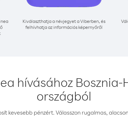
inea
Kiválaszthatja a névjegyet a Viberben, és
Vál
nő
felhívhatja az információs képernyőről
k
nea hívásához Bosznia-
országból
osít kevesebb pénzért. Válasszon rugalmas, alacsony