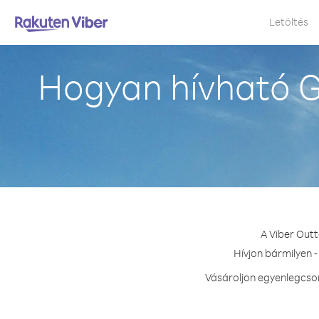
Letöltés
Hogyan hívható G
A Viber Out
Hívjon bármilyen 
Vásároljon egyenlegcsom