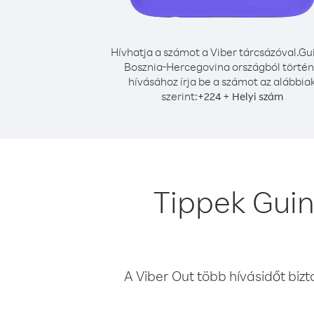
Hívhatja a számot a Viber tárcsázóval.
Gu
Bosznia-Hercegovina országból törté
hívásához írja be a számot az alábbia
szerint:
+
+
224
Helyi szám
Tippek Gui
A Viber Out több hívásidőt bizt