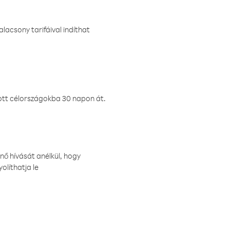
lacsony tarifáival indíthat
ztott célországokba 30 napon át.
nő hívását anélkül, hogy
olíthatja le