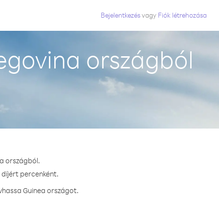
Bejelentkezés
vagy
Fiók létrehozása
egovina országból
a országból.
díjért percenként.
ívhassa Guinea országot.