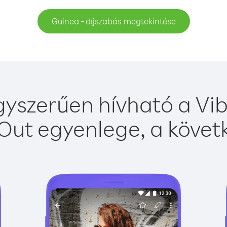
Guinea - díjszabás megtekintése
yszerűen hívható a Vib
Out egyenlege, a követk