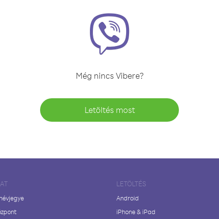
Még nincs Vibere?
Letöltés most
LAT
LETÖLTÉS
 névjegye
Android
özpont
iPhone & iPad