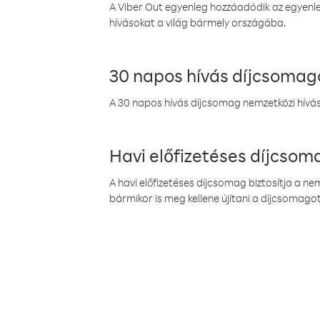
A Viber Out egyenleg hozzáadódik az egyenleg
hívásokat a világ bármely országába.
30 napos hívás díjcsomag
A 30 napos hívás díjcsomag nemzetközi híváso
Havi előfizetéses díjcso
A havi előfizetéses díjcsomag biztosítja a n
bármikor is meg kellene újítani a díjcsomagot