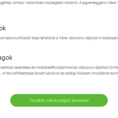
éhez, amikor valamilyen összegben vásárol. A egyenleggel a Viber a
ok
k lebonyolítását teszi lehetővé a Viber alacsony díjaival a kiválas
magok
emzetközi vezetékes és mobiltelefonszámoknak alacsony díjakkal törté
. A havi előfizetéses konstrukcióval az eddigi hívásait olcsóbban bony
További célországok keresése