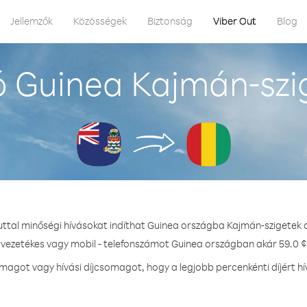
Jellemzők
Közösségek
Biztonság
Viber Out
Blog
 Guinea Kajmán-szi
uttal minőségi hívásokat indíthat Guinea országba Kajmán-szigetek 
- vezetékes vagy mobil - telefonszámot Guinea országban akár 59.0 ¢ 
agot vagy hívási díjcsomagot, hogy a legjobb percenkénti díjért h