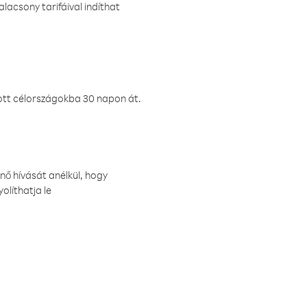
lacsony tarifáival indíthat
ztott célországokba 30 napon át.
nő hívását anélkül, hogy
olíthatja le