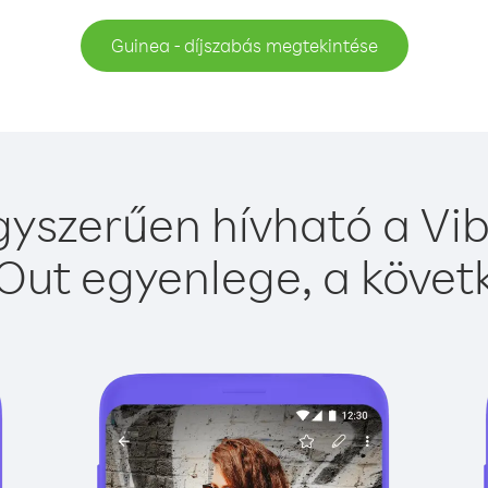
Guinea - díjszabás megtekintése
yszerűen hívható a Vib
Out egyenlege, a követk