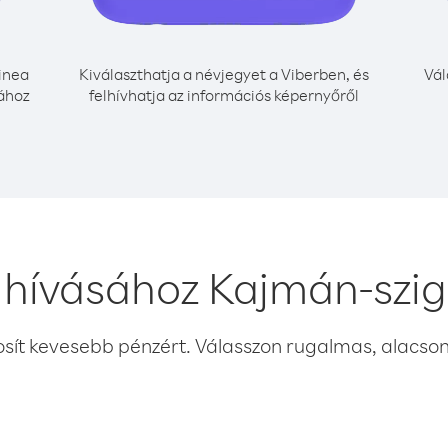
inea
Kiválaszthatja a névjegyet a Viberben, és
Vál
ához
felhívhatja az információs képernyőről
 hívásához Kajmán-szig
osít kevesebb pénzért. Válasszon rugalmas, alacsony