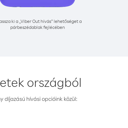
assza ki a „Viber Out hívás” lehetőséget a
párbeszédablak fejlécében
etek országból
 díjazású hívási opcióink közül: