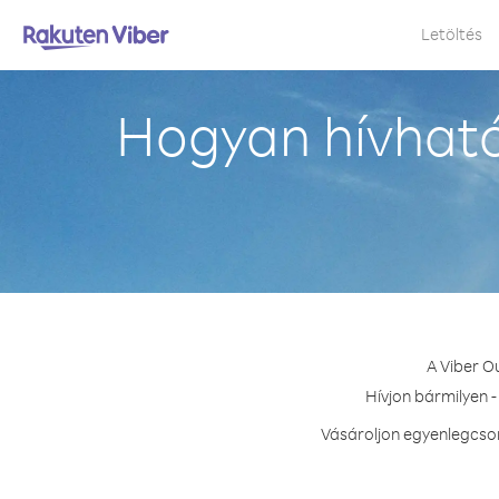
Letöltés
Hogyan hívható
A Viber O
Hívjon bármilyen 
Vásároljon egyenlegcsom