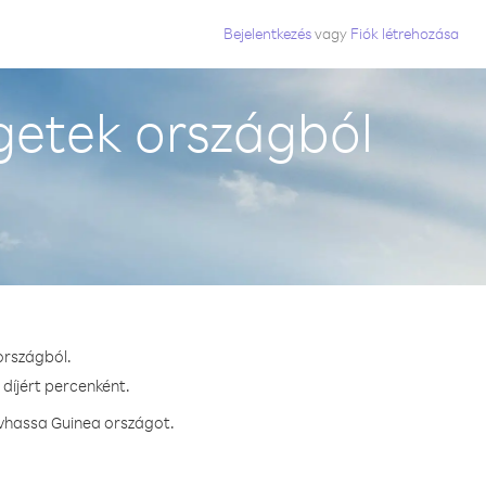
Bejelentkezés
vagy
Fiók létrehozása
getek országból
országból.
díjért percenként.
ívhassa Guinea országot.