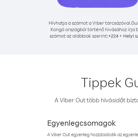
Hívhatja a számot a Viber tárcsázóval.
Gu
Kongó országból történő hívásához írja 
számot az alábbiak szerint:
+
+
224
Helyi 
Tippek G
A Viber Out több hívásidőt bizt
Egyenlegcsomagok
A Viber Out egyenleg hozzáadódik az egyenleg