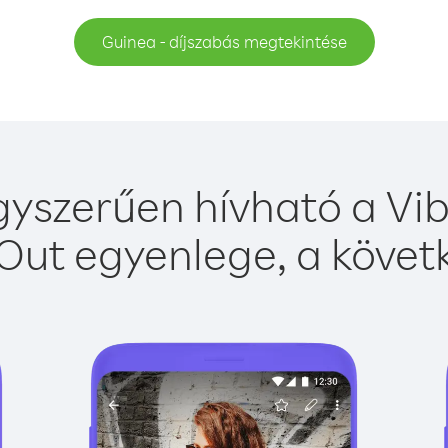
Guinea - díjszabás megtekintése
yszerűen hívható a Vib
Out egyenlege, a követk