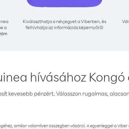
inea
Kiválaszthatja a névjegyet a Viberben, és
Vál
be a
felhívhatja az információs képernyőről
szám
uinea hívásához Kongó 
osít kevesebb pénzért. Válasszon rugalmas, alacsony
éhez, amikor valamilyen összegben vásárol. A egyenleggel a Viber a