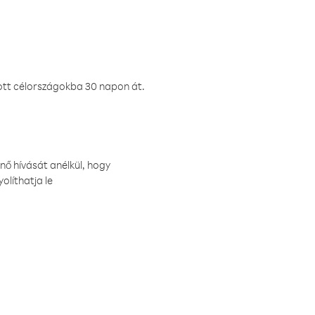
ztott célországokba 30 napon át.
nő hívását anélkül, hogy
olíthatja le