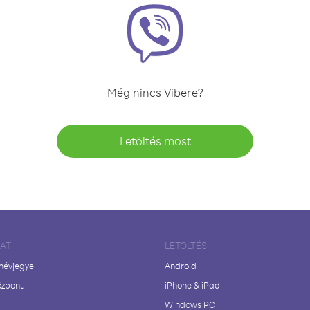
Még nincs Vibere?
Letöltés most
LAT
LETÖLTÉS
 névjegye
Android
özpont
iPhone & iPad
Windows PC