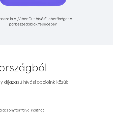
assza ki a „Viber Out hívás” lehetőséget a
párbeszédablak fejlécében
országból
 díjazású hívási opcióink közül:
lacsony tarifáival indíthat