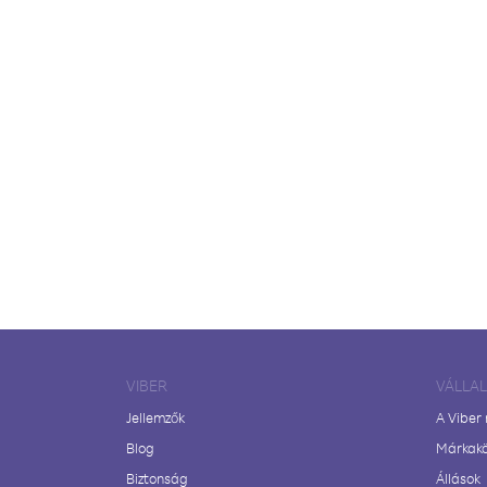
VIBER
VÁLLA
Jellemzők
A Viber
Blog
Márkak
Biztonság
Állások