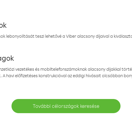
ok
k lebonyolítását teszi lehetővé a Viber alacsony díjaival a kiválas
magok
emzetközi vezetékes és mobiltelefonszámoknak alacsony díjakkal törté
. A havi előfizetéses konstrukcióval az eddigi hívásait olcsóbban bony
További célországok keresése