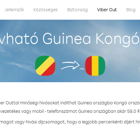
Jellemzők
Közösségek
Biztonság
Viber Out
Blog
vható Guinea Kongó
ber Outtal minőségi hívásokat indíthat Guinea országba Kongó orszá
- vezetékes vagy mobil - telefonszámot Guinea országban akár 59.0 ¢ 
agot vagy hívási díjcsomagot, hogy a legjobb percenkénti díjért h