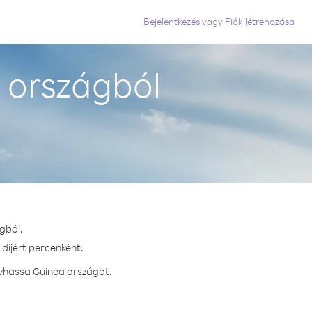
Bejelentkezés
vagy
Fiók létrehozása
 országból
gból.
díjért percenként.
ívhassa Guinea országot.