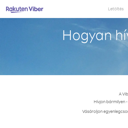
Letöltés
Hogyan hí
A Vi
Hívjon bármilyen 
Vásároljon egyenlegcsom