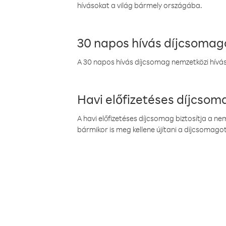
hívásokat a világ bármely országába.
30 napos hívás díjcsomag
A 30 napos hívás díjcsomag nemzetközi híváso
Havi előfizetéses díjcso
A havi előfizetéses díjcsomag biztosítja a n
bármikor is meg kellene újítani a díjcsomagot