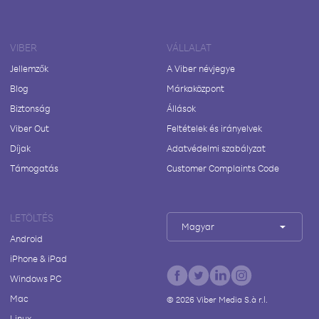
VIBER
VÁLLALAT
Jellemzők
A Viber névjegye
Blog
Márkaközpont
Biztonság
Állások
Viber Out
Feltételek és irányelvek
Díjak
Adatvédelmi szabályzat
Támogatás
Customer Complaints Code
LETÖLTÉS
Magyar
Android
iPhone & iPad
Windows PC
Mac
©
2026
Viber Media S.à r.l.
Linux