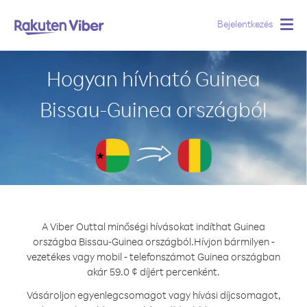
Bejelentkezés
Togg
navig
Hogyan hívható Guinea
Bissau-Guinea országból
A Viber Outtal minőségi hívásokat indíthat Guinea
országba Bissau-Guinea országból.
Hívjon bármilyen -
vezetékes vagy mobil - telefonszámot Guinea országban
akár 59.0 ¢ díjért percenként.
Vásároljon egyenlegcsomagot vagy hívási díjcsomagot,