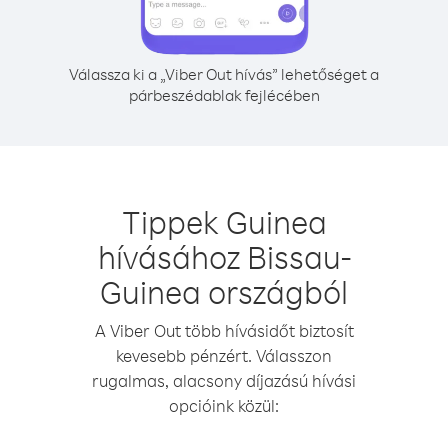
Válassza ki a „Viber Out hívás” lehetőséget a
párbeszédablak fejlécében
Tippek Guinea
hívásához Bissau-
Guinea országból
A Viber Out több hívásidőt biztosít
kevesebb pénzért. Válasszon
rugalmas, alacsony díjazású hívási
opcióink közül: