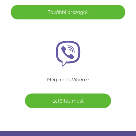
További országok
Még nincs Vibere?
Letöltés most