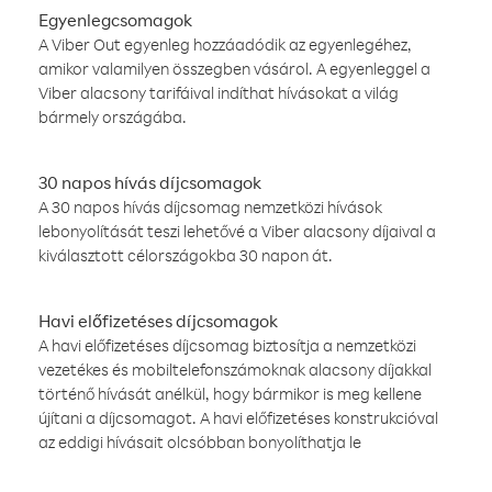
Egyenlegcsomagok
A Viber Out egyenleg hozzáadódik az egyenlegéhez,
amikor valamilyen összegben vásárol. A egyenleggel a
Viber alacsony tarifáival indíthat hívásokat a világ
bármely országába.
30 napos hívás díjcsomagok
A 30 napos hívás díjcsomag nemzetközi hívások
lebonyolítását teszi lehetővé a Viber alacsony díjaival a
kiválasztott célországokba 30 napon át.
Havi előfizetéses díjcsomagok
A havi előfizetéses díjcsomag biztosítja a nemzetközi
vezetékes és mobiltelefonszámoknak alacsony díjakkal
történő hívását anélkül, hogy bármikor is meg kellene
újítani a díjcsomagot. A havi előfizetéses konstrukcióval
az eddigi hívásait olcsóbban bonyolíthatja le